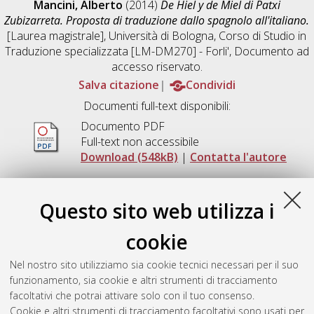
Mancini, Alberto
(2014)
De Hiel y de Miel di Patxi
Zubizarreta. Proposta di traduzione dallo spagnolo all'italiano.
[Laurea magistrale], Università di Bologna, Corso di Studio in
Traduzione specializzata [LM-DM270] - Forli'
, Documento ad
accesso riservato.
Salva citazione
Condividi
Documenti full-text disponibili:
Documento PDF
Full-text non accessibile
Download (548kB)
|
Contatta l'autore
Documento PDF
Download (842kB)
|
Anteprima
Questo sito web utilizza i
cookie
Abstract
Nel nostro sito utilizziamo sia cookie tecnici necessari per il suo
funzionamento, sia cookie e altri strumenti di tracciamento
facoltativi che potrai attivare solo con il tuo consenso.
Altri metadati
Cookie e altri strumenti di tracciamento facoltativi sono usati per