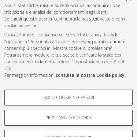
analisi statistiche, misure sull'efficacia della comunicazione
Gestione del documento:
istituzionale e analisi dei comportamenti degli utenti.
Se chiudi questo banner continuerai la navigazione solo con i
cookie necessari.
Puoi esprimere il consenso sui cookie facoltativi attivando
Atom
l'opzione in "Personalizza cookie" e, se vuoi, potrai esprimere
Rss 1.0
consensi più specifici in "Mostra cookie di profilazione".
Potrai sempre rivedere le tue scelte e verificare lo stato dei
Rss 2.0
consensi rientrando nella sezione "Impostazione cookie" del
sito.
Per maggiori informazioni
consulta la nostra Cookie policy
.
AMS Laurea
Servizio implementato e gestito da
AlmaDL
Impostazioni Cookie
COOKIE DI PROFILAZIONE -
SOLO COOKIE NECESSARI
Informativa sulla privacy
FACOLTATIVI
Condizioni d’uso del sito
Si tratta di cookie utilizzati per analizzare le caratteristiche della
navigazione degli utenti, creare profili in base al loro comportamento
PERSONALIZZA COOKIE
sul sito, per analisi di marketing.
Mostra cookie di profilazione