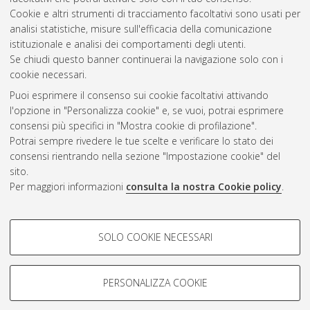
Cookie e altri strumenti di tracciamento facoltativi sono usati per
analisi statistiche, misure sull'efficacia della comunicazione
Gestione del documento:
istituzionale e analisi dei comportamenti degli utenti.
Se chiudi questo banner continuerai la navigazione solo con i
cookie necessari.
Puoi esprimere il consenso sui cookie facoltativi attivando
Atom
l'opzione in "Personalizza cookie" e, se vuoi, potrai esprimere
Rss 1.0
consensi più specifici in "Mostra cookie di profilazione".
Potrai sempre rivedere le tue scelte e verificare lo stato dei
Rss 2.0
consensi rientrando nella sezione "Impostazione cookie" del
sito.
Per maggiori informazioni
consulta la nostra Cookie policy
.
AMS Laurea
Servizio implementato e gestito da
AlmaDL
Impostazioni Cookie
COOKIE DI PROFILAZIONE -
SOLO COOKIE NECESSARI
Informativa sulla privacy
FACOLTATIVI
Condizioni d’uso del sito
Si tratta di cookie utilizzati per analizzare le caratteristiche della
navigazione degli utenti, creare profili in base al loro comportamento
PERSONALIZZA COOKIE
sul sito, per analisi di marketing.