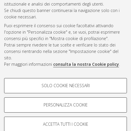
Gestione del documento:
istituzionale e analisi dei comportamenti degli utenti.
Se chiudi questo banner continuerai la navigazione solo con i
cookie necessari.
Puoi esprimere il consenso sui cookie facoltativi attivando
Atom
l'opzione in "Personalizza cookie" e, se vuoi, potrai esprimere
Rss 1.0
consensi più specifici in "Mostra cookie di profilazione".
Potrai sempre rivedere le tue scelte e verificare lo stato dei
Rss 2.0
consensi rientrando nella sezione "Impostazione cookie" del
sito.
Per maggiori informazioni
consulta la nostra Cookie policy
.
AMS Laurea
Servizio implementato e gestito da
AlmaDL
Impostazioni Cookie
COOKIE DI PROFILAZIONE -
SOLO COOKIE NECESSARI
Informativa sulla privacy
FACOLTATIVI
Condizioni d’uso del sito
Si tratta di cookie utilizzati per analizzare le caratteristiche della
navigazione degli utenti, creare profili in base al loro comportamento
PERSONALIZZA COOKIE
sul sito, per analisi di marketing.
Mostra cookie di profilazione
ACCETTA TUTTI I COOKIE
Google/Youtube Video
© ALMA MATER STUDIORUM - Università di Bologna, 2007-2026.