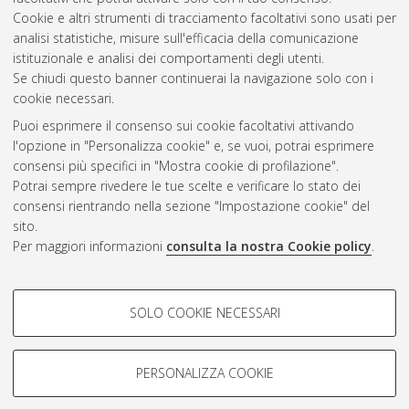
Cookie e altri strumenti di tracciamento facoltativi sono usati per
analisi statistiche, misure sull'efficacia della comunicazione
Gestione del documento:
istituzionale e analisi dei comportamenti degli utenti.
Se chiudi questo banner continuerai la navigazione solo con i
cookie necessari.
Puoi esprimere il consenso sui cookie facoltativi attivando
Atom
l'opzione in "Personalizza cookie" e, se vuoi, potrai esprimere
Rss 1.0
consensi più specifici in "Mostra cookie di profilazione".
Potrai sempre rivedere le tue scelte e verificare lo stato dei
Rss 2.0
consensi rientrando nella sezione "Impostazione cookie" del
sito.
Per maggiori informazioni
consulta la nostra Cookie policy
.
AMS Laurea
Servizio implementato e gestito da
AlmaDL
Impostazioni Cookie
COOKIE DI PROFILAZIONE -
SOLO COOKIE NECESSARI
Informativa sulla privacy
FACOLTATIVI
Condizioni d’uso del sito
Si tratta di cookie utilizzati per analizzare le caratteristiche della
navigazione degli utenti, creare profili in base al loro comportamento
PERSONALIZZA COOKIE
sul sito, per analisi di marketing.