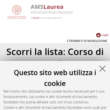
Login
STRUMENTI DI NAVIGAZIONE
Scorri la lista: Corso di
Studio
Questo sito web utilizza i
Corso di studio
(5)
cookie
Ingegneria informatica [L-DM509]
(5)
Nel nostro sito utilizziamo sia cookie tecnici necessari per il suo
funzionamento, sia cookie e altri strumenti di tracciamento
Seleziona un valore dall'elenco sottostante.
facoltativi che potrai attivare solo con il tuo consenso.
Cookie e altri strumenti di tracciamento facoltativi sono usati per
2013
(4)