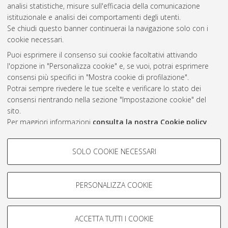
analisi statistiche, misure sull'efficacia della comunicazione
2010
(1)
istituzionale e analisi dei comportamenti degli utenti.
Se chiudi questo banner continuerai la navigazione solo con i
cookie necessari.
Atom
Puoi esprimere il consenso sui cookie facoltativi attivando
Rss 1.0
l'opzione in "Personalizza cookie" e, se vuoi, potrai esprimere
consensi più specifici in "Mostra cookie di profilazione".
Rss 2.0
Potrai sempre rivedere le tue scelte e verificare lo stato dei
consensi rientrando nella sezione "Impostazione cookie" del
sito.
AMS Laurea
Per maggiori informazioni
consulta la nostra Cookie policy
.
Servizio implementato e gestito da
AlmaDL
Impostazioni Cookie
COOKIE DI PROFILAZIONE -
SOLO COOKIE NECESSARI
Informativa sulla privacy
FACOLTATIVI
Condizioni d’uso del sito
Si tratta di cookie utilizzati per analizzare le caratteristiche della
navigazione degli utenti, creare profili in base al loro comportamento
PERSONALIZZA COOKIE
sul sito, per analisi di marketing.
Mostra cookie di profilazione
ACCETTA TUTTI I COOKIE
Google/Youtube Video