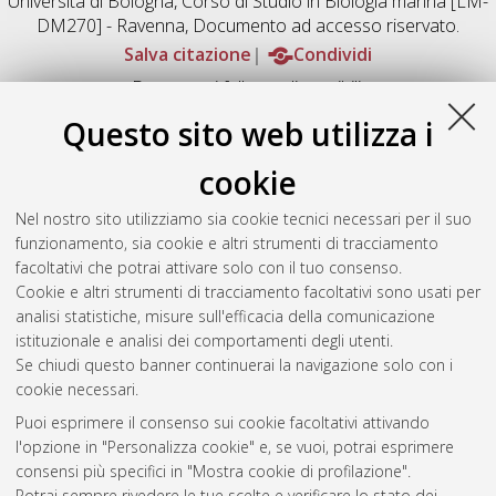
Università di Bologna, Corso di Studio in
Biologia marina [LM-
DM270] - Ravenna
, Documento ad accesso riservato.
Salva citazione
Condividi
Documenti full-text disponibili:
Documento PDF
Questo sito web utilizza i
Full-text non accessibile
Download (768kB)
|
Contatta l'autore
cookie
Abstract
Nel nostro sito utilizziamo sia cookie tecnici necessari per il suo
funzionamento, sia cookie e altri strumenti di tracciamento
facoltativi che potrai attivare solo con il tuo consenso.
Altri metadati
Cookie e altri strumenti di tracciamento facoltativi sono usati per
analisi statistiche, misure sull'efficacia della comunicazione
Gestione del documento:
istituzionale e analisi dei comportamenti degli utenti.
Se chiudi questo banner continuerai la navigazione solo con i
cookie necessari.
Puoi esprimere il consenso sui cookie facoltativi attivando
Atom
l'opzione in "Personalizza cookie" e, se vuoi, potrai esprimere
Rss 1.0
consensi più specifici in "Mostra cookie di profilazione".
Potrai sempre rivedere le tue scelte e verificare lo stato dei