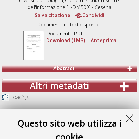
Università di Bologna, Corso di Studio in
Scienze
dell'informazione [L-DM509] - Cesena
Salva citazione
Condividi
Documenti full-text disponibili:
Documento PDF
Download (1MB)
|
Anteprima
Abstract
Altri metadati
Loading...
Questo sito web utilizza i
cookie