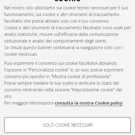
Nel nostro sito utilizziamo sia cookie tecnici necessari per il suo
funzionamento, sia cookie e altri strumenti di tracciamento
facoltativi che potrai attivare solo con il tuo consenso.
Cookie e altri strumenti di tracciamento facoltativi sono usati per
analisi statistiche, misure sull'efficacia della comunicazione
Gestione del documento:
istituzionale e analisi dei comportamenti degli utenti.
Se chiudi questo banner continuerai la navigazione solo con i
cookie necessari.
Puoi esprimere il consenso sui cookie facoltativi attivando
Atom
l'opzione in "Personalizza cookie" e, se vuoi, potrai esprimere
Rss 1.0
consensi più specifici in "Mostra cookie di profilazione".
Potrai sempre rivedere le tue scelte e verificare lo stato dei
Rss 2.0
consensi rientrando nella sezione "Impostazione cookie" del
sito.
Per maggiori informazioni
consulta la nostra Cookie policy
.
AMS Laurea
Servizio implementato e gestito da
AlmaDL
Impostazioni Cookie
COOKIE DI PROFILAZIONE -
SOLO COOKIE NECESSARI
Informativa sulla privacy
FACOLTATIVI
Condizioni d’uso del sito