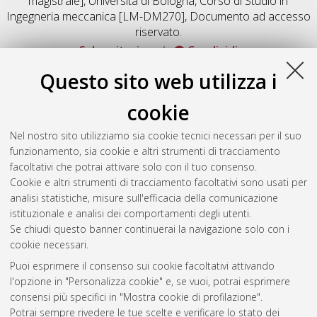
magistrale], Università di Bologna, Corso di Studio in
Ingegneria meccanica [LM-DM270]
, Documento ad accesso
riservato.
Salva citazione
Condividi
Documenti full-text disponibili:
Questo sito web utilizza i
Documento PDF
cookie
Full-text non accessibile
Download (4MB)
|
Contatta l'autore
Nel nostro sito utilizziamo sia cookie tecnici necessari per il suo
funzionamento, sia cookie e altri strumenti di tracciamento
facoltativi che potrai attivare solo con il tuo consenso.
Altri metadati
Cookie e altri strumenti di tracciamento facoltativi sono usati per
analisi statistiche, misure sull'efficacia della comunicazione
Gestione del documento:
istituzionale e analisi dei comportamenti degli utenti.
Se chiudi questo banner continuerai la navigazione solo con i
cookie necessari.
Puoi esprimere il consenso sui cookie facoltativi attivando
Atom
l'opzione in "Personalizza cookie" e, se vuoi, potrai esprimere
Rss 1.0
consensi più specifici in "Mostra cookie di profilazione".
Potrai sempre rivedere le tue scelte e verificare lo stato dei
Rss 2.0