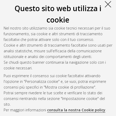
2018
(2)
2017
(1)
Questo sito web utilizza i
2016
(3)
2015
(1)
cookie
2014
(1)
Nel nostro sito utilizziamo sia cookie tecnici necessari per il suo
2013
(1)
funzionamento, sia cookie e altri strumenti di tracciamento
2012
(2)
facoltativi che potrai attivare solo con il tuo consenso.
2011
(1)
Cookie e altri strumenti di tracciamento facoltativi sono usati per
2010
(1)
analisi statistiche, misure sull'efficacia della comunicazione
2009
(1)
istituzionale e analisi dei comportamenti degli utenti.
2008
(2)
Se chiudi questo banner continuerai la navigazione solo con i
cookie necessari.
Puoi esprimere il consenso sui cookie facoltativi attivando
Atom
l'opzione in "Personalizza cookie" e, se vuoi, potrai esprimere
Rss 1.0
consensi più specifici in "Mostra cookie di profilazione".
Potrai sempre rivedere le tue scelte e verificare lo stato dei
Rss 2.0
consensi rientrando nella sezione "Impostazione cookie" del
sito.
Per maggiori informazioni
consulta la nostra Cookie policy
.
AMS Laurea