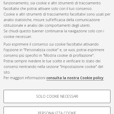
funzionamento, sia cookie e altri strumenti di tracciamento
facoltativi che potrai attivare solo con il tuo consenso.
Cookie e altri strumenti di tracciamento facoltativi sono usati per
analisi statistiche, misure sull'efficacia della comunicazione
Gestione del documento:
istituzionale e analisi dei comportamenti degli utenti.
Se chiudi questo banner continuerai la navigazione solo con i
cookie necessari.
Puoi esprimere il consenso sui cookie facoltativi attivando
Atom
l'opzione in "Personalizza cookie" e, se vuoi, potrai esprimere
Rss 1.0
consensi più specifici in "Mostra cookie di profilazione".
Potrai sempre rivedere le tue scelte e verificare lo stato dei
Rss 2.0
consensi rientrando nella sezione "Impostazione cookie" del
sito.
Per maggiori informazioni
consulta la nostra Cookie policy
.
AMS Laurea
Servizio implementato e gestito da
AlmaDL
Impostazioni Cookie
COOKIE DI PROFILAZIONE -
SOLO COOKIE NECESSARI
Informativa sulla privacy
FACOLTATIVI
Condizioni d’uso del sito
Si tratta di cookie utilizzati per analizzare le caratteristiche della
navigazione degli utenti, creare profili in base al loro comportamento
PERSONALIZZA COOKIE