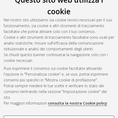
cookie
Nel nostro sito utilizziamo sia cookie tecnici necessari per il suo
funzionamento, sia cookie e altri strumenti di tracciamento
facoltativi che potrai attivare solo con il tuo consenso.
Cookie e altri strumenti di tracciamento facoltativi sono usati per
analisi statistiche, misure sull'efficacia della comunicazione
Gestione del documento:
istituzionale e analisi dei comportamenti degli utenti.
Se chiudi questo banner continuerai la navigazione solo con i
cookie necessari.
Puoi esprimere il consenso sui cookie facoltativi attivando
Atom
l'opzione in "Personalizza cookie" e, se vuoi, potrai esprimere
Rss 1.0
consensi più specifici in "Mostra cookie di profilazione".
Potrai sempre rivedere le tue scelte e verificare lo stato dei
Rss 2.0
consensi rientrando nella sezione "Impostazione cookie" del
sito.
Per maggiori informazioni
consulta la nostra Cookie policy
.
AMS Laurea
Servizio implementato e gestito da
AlmaDL
Impostazioni Cookie
COOKIE DI PROFILAZIONE -