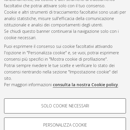
facoltativi che potrai attivare solo con il tuo consenso.
Cookie e altri strumenti di tracciamento facoltativi sono usati per
analisi statistiche, misure sull'efficacia della comunicazione
Gestione del documento:
istituzionale e analisi dei comportamenti degli utenti.
Se chiudi questo banner continuerai la navigazione solo con i
cookie necessari.
Puoi esprimere il consenso sui cookie facoltativi attivando
Atom
l'opzione in "Personalizza cookie" e, se vuoi, potrai esprimere
Rss 1.0
consensi più specifici in "Mostra cookie di profilazione".
Potrai sempre rivedere le tue scelte e verificare lo stato dei
Rss 2.0
consensi rientrando nella sezione "Impostazione cookie" del
sito.
Per maggiori informazioni
consulta la nostra Cookie policy
.
AMS Laurea
Servizio implementato e gestito da
AlmaDL
Impostazioni Cookie
COOKIE DI PROFILAZIONE -
SOLO COOKIE NECESSARI
Informativa sulla privacy
FACOLTATIVI
Condizioni d’uso del sito
Si tratta di cookie utilizzati per analizzare le caratteristiche della
navigazione degli utenti, creare profili in base al loro comportamento
PERSONALIZZA COOKIE
sul sito, per analisi di marketing.