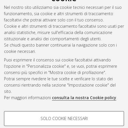
Nel nostro sito utilizziamo sia cookie tecnici necessari per il suo
funzionamento, sia cookie e altri strumenti di tracciamento
facoltativi che potrai attivare solo con il tuo consenso.
Cookie e altri strumenti di tracciamento facoltativi sono usati per
analisi statistiche, misure sull'efficacia della comunicazione
Gestione del documento:
istituzionale e analisi dei comportamenti degli utenti.
Se chiudi questo banner continuerai la navigazione solo con i
cookie necessari.
Puoi esprimere il consenso sui cookie facoltativi attivando
Atom
l'opzione in "Personalizza cookie" e, se vuoi, potrai esprimere
Rss 1.0
consensi più specifici in "Mostra cookie di profilazione".
Potrai sempre rivedere le tue scelte e verificare lo stato dei
Rss 2.0
consensi rientrando nella sezione "Impostazione cookie" del
sito.
Per maggiori informazioni
consulta la nostra Cookie policy
.
AMS Laurea
Servizio implementato e gestito da
AlmaDL
Impostazioni Cookie
COOKIE DI PROFILAZIONE -
SOLO COOKIE NECESSARI
Informativa sulla privacy
FACOLTATIVI
Condizioni d’uso del sito