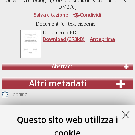
Università di Bologna, Corso di Studio in
Matematica [LM-
DM270]
Salva citazione
Condividi
Documenti full-text disponibili:
Documento PDF
Download (373kB)
|
Anteprima
Abstract
Altri metadati
Loading...
Questo sito web utilizza i
cookie