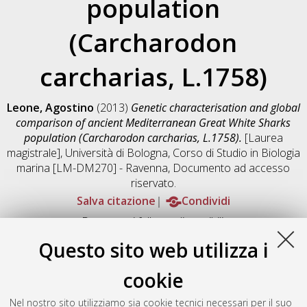
population
(Carcharodon
carcharias, L.1758)
Leone, Agostino
(2013)
Genetic characterisation and global
comparison of ancient Mediterranean Great White Sharks
population (Carcharodon carcharias, L.1758).
[Laurea
magistrale], Università di Bologna, Corso di Studio in
Biologia
marina [LM-DM270] - Ravenna
, Documento ad accesso
riservato.
Salva citazione
Condividi
Documenti full-text disponibili:
Documento PDF
Questo sito web utilizza i
Full-text non accessibile
Download (2MB)
|
Contatta l'autore
cookie
Abstract
Nel nostro sito utilizziamo sia cookie tecnici necessari per il suo