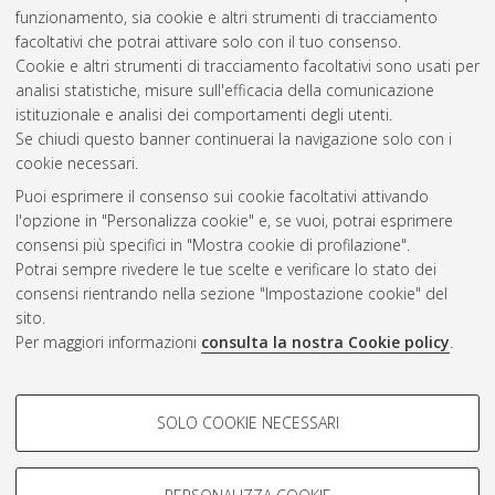
funzionamento, sia cookie e altri strumenti di tracciamento
facoltativi che potrai attivare solo con il tuo consenso.
Altri metadati
Cookie e altri strumenti di tracciamento facoltativi sono usati per
analisi statistiche, misure sull'efficacia della comunicazione
Gestione del documento:
istituzionale e analisi dei comportamenti degli utenti.
Se chiudi questo banner continuerai la navigazione solo con i
cookie necessari.
Puoi esprimere il consenso sui cookie facoltativi attivando
Atom
l'opzione in "Personalizza cookie" e, se vuoi, potrai esprimere
Rss 1.0
consensi più specifici in "Mostra cookie di profilazione".
Potrai sempre rivedere le tue scelte e verificare lo stato dei
Rss 2.0
consensi rientrando nella sezione "Impostazione cookie" del
sito.
Per maggiori informazioni
consulta la nostra Cookie policy
.
AMS Laurea
Servizio implementato e gestito da
AlmaDL
Impostazioni Cookie
COOKIE DI PROFILAZIONE -
SOLO COOKIE NECESSARI
Informativa sulla privacy
FACOLTATIVI
Condizioni d’uso del sito
Si tratta di cookie utilizzati per analizzare le caratteristiche della
navigazione degli utenti, creare profili in base al loro comportamento