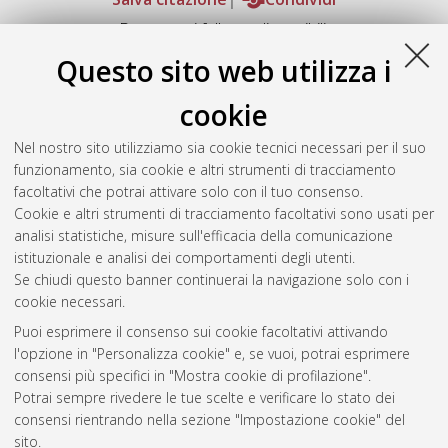
Documenti full-text disponibili:
Documento PDF
Questo sito web utilizza i
Full-text non accessibile fino al 7 Febbraio 2033.
Download (9MB)
|
Contatta l'autore
cookie
Abstract
Nel nostro sito utilizziamo sia cookie tecnici necessari per il suo
funzionamento, sia cookie e altri strumenti di tracciamento
facoltativi che potrai attivare solo con il tuo consenso.
Altri metadati
Cookie e altri strumenti di tracciamento facoltativi sono usati per
analisi statistiche, misure sull'efficacia della comunicazione
Gestione del documento:
istituzionale e analisi dei comportamenti degli utenti.
Se chiudi questo banner continuerai la navigazione solo con i
cookie necessari.
Puoi esprimere il consenso sui cookie facoltativi attivando
Atom
l'opzione in "Personalizza cookie" e, se vuoi, potrai esprimere
Rss 1.0
consensi più specifici in "Mostra cookie di profilazione".
Potrai sempre rivedere le tue scelte e verificare lo stato dei
Rss 2.0
consensi rientrando nella sezione "Impostazione cookie" del
sito.