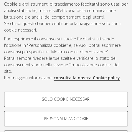
Cookie e altri strumenti di tracciamento facoltativi sono usati per
analisi statistiche, misure sull'efficacia della comunicazione
Gestione del documento:
istituzionale e analisi dei comportamenti degli utenti.
Se chiudi questo banner continuerai la navigazione solo con i
cookie necessari.
Puoi esprimere il consenso sui cookie facoltativi attivando
Atom
l'opzione in "Personalizza cookie" e, se vuoi, potrai esprimere
Rss 1.0
consensi più specifici in "Mostra cookie di profilazione".
Potrai sempre rivedere le tue scelte e verificare lo stato dei
Rss 2.0
consensi rientrando nella sezione "Impostazione cookie" del
sito.
Per maggiori informazioni
consulta la nostra Cookie policy
.
AMS Laurea
Servizio implementato e gestito da
AlmaDL
Impostazioni Cookie
COOKIE DI PROFILAZIONE -
SOLO COOKIE NECESSARI
Informativa sulla privacy
FACOLTATIVI
Condizioni d’uso del sito
Si tratta di cookie utilizzati per analizzare le caratteristiche della
navigazione degli utenti, creare profili in base al loro comportamento
PERSONALIZZA COOKIE
sul sito, per analisi di marketing.
Mostra cookie di profilazione