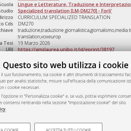
Scuola
Lingue e Letterature, Traduzione e Interpretazi
studio
Specialized translation [LM-DM270] - Forli'
dirizzo
CURRICULUM SPECIALIZED TRANSLATION
o Cds
DM270
chiave
traduzione,traduzione giornalistica,giornalismo,media 
translation,voxeurop
a Tesi
19 Marzo 2026
URI
https://amslaurea.unibo.it/id/eprint/38197
Gestione del documento:
Questo sito web utilizza i cookie
 il suo funzionamento, sia cookie e altri strumenti di tracciamento faco
ati per analisi statistiche, misure sull'efficacia della comunicazione is
a
on i cookie necessari.
mplementato e gestito da
AlmaDL
 l'opzione in "Personalizza cookie" e, se vuoi, potrai esprimere consens
ni Cookie
dei consensi rientrando nella sezione "Impostazione cookie" del sito.
 sulla privacy
icy
.
d’uso del sito
COOKIE TECNICI - NECES
A COOKIE
ACCETTA TUTTI I COOKIE