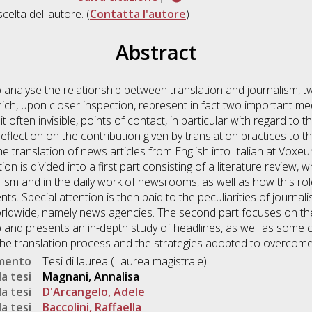
scelta dell'autore. (
Contatta l'autore
)
Abstract
to analyse the relationship between translation and journalism, t
hich, upon closer inspection, represent in fact two important me
 often invisible, points of contact, in particular with regard to
eflection on the contribution given by translation practices to t
e translation of news articles from English into Italian at Voxe
n is divided into a first part consisting of a literature review, w
nalism and in the daily work of newsrooms, as well as how this rol
s. Special attention is then paid to the peculiarities of journali
rldwide, namely news agencies. The second part focuses on the 
p and presents an in-depth study of headlines, as well as some
 the translation process and the strategies adopted to overcom
umento
Tesi di laurea (Laurea magistrale)
a tesi
Magnani, Annalisa
a tesi
D'Arcangelo, Adele
a tesi
Baccolini, Raffaella