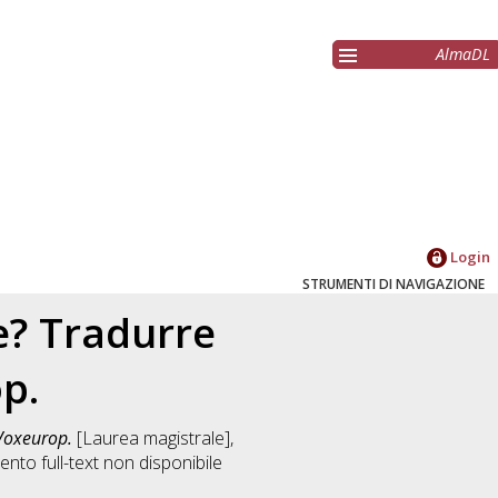
AlmaDL
Login
STRUMENTI DI NAVIGAZIONE
le? Tradurre
p.
 Voxeurop.
[Laurea magistrale],
nto full-text non disponibile