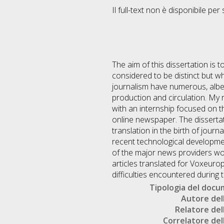
Il full-text non è disponibile per 
The aim of this dissertation is 
considered to be distinct but w
journalism have numerous, albeit
production and circulation. My r
with an internship focused on th
online newspaper. The dissertatio
translation in the birth of jour
recent technological development
of the major news providers wo
articles translated for Voxeuro
difficulties encountered during
Tipologia del doc
Autore dell
Relatore dell
Correlatore dell