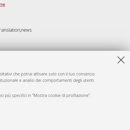
one
translation,news
ltativi che potrai attivare solo con il tuo consenso.
tituzionale e analisi dei comportamenti degli utenti.
i più specifici in "Mostra cookie di profilazione".
SARI