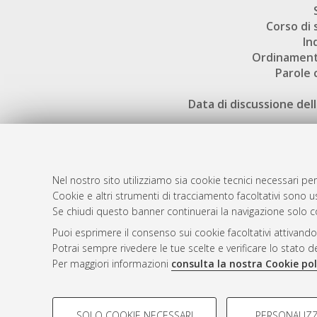
Corso di 
In
Ordinament
Parole 
Data di discussione dell
Nel nostro sito utilizziamo sia cookie tecnici necessari per
Cookie e altri strumenti di tracciamento facoltativi sono us
AMS Laure
Atom
Se chiudi questo banner continuerai la navigazione solo c
Servizio i
Rss 1.0
Puoi esprimere il consenso sui cookie facoltativi attivando
Impostazio
Potrai sempre rivedere le tue scelte e verificare lo stato 
Rss 2.0
Informativa
Per maggiori informazioni
consulta la nostra Cookie pol
Condizioni 
COOKIE DI PROFILAZIONE - FACOLTATIVI
SOLO COOKIE NECESSARI
PERSONALIZZ