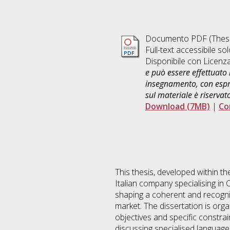
Documento PDF (Thesi
Full-text accessibile sol
Disponibile con Licenz
e può essere effettuato 
insegnamento, con espre
sul materiale è riservat
Download (7MB)
|
Co
This thesis, developed within t
Italian company specialising in
shaping a coherent and recogni
market. The dissertation is orga
objectives and specific constra
discussing specialised language