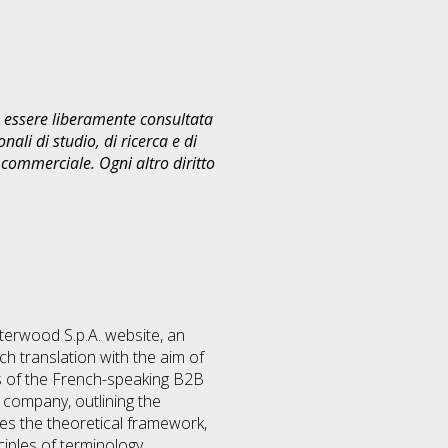
uò essere liberamente consultata
ali di studio, di ricerca e di
commerciale. Ogni altro diritto
sterwood S.p.A. website, an
h translation with the aim of
s of the French-speaking B2B
e company, outlining the
hes the theoretical framework,
ciples of terminology