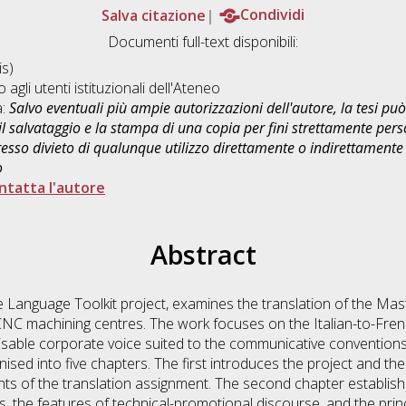
Salva citazione
Condividi
Documenti full-text disponibili:
s)
o agli utenti istituzionali dell'Ateneo
a:
Salvo eventuali più ampie autorizzazioni dell'autore, la tesi p
il salvataggio e la stampa di una copia per fini strettamente person
sso divieto di qualunque utilizzo direttamente o indirettamente 
o
ntatta l'autore
Abstract
he Language Toolkit project, examines the translation of the Ma
 CNC machining centres. The work focuses on the Italian-to-Frenc
sable corporate voice suited to the communicative convention
nised into five chapters. The first introduces the project and th
ints of the translation assignment. The second chapter establis
s, the features of technical-promotional discourse, and the prin