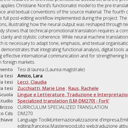
plies Christiane Nord’s functionalist model to the pre-translatio
ce and textual conventions of the source material. The fourth c
 full post-editing workflow implemented during the project. The 
ns, illustrating how the neural output was reshaped through term
tudy shows that technical-promotional translation requires a c
 clarity and stylistic coherence. While neural machine translation
ach is necessary to adapt tone, emphasis, and textual organisati
 demonstrates that integrating functional analysis, digital tools 
ing effective international communication and for strengthening 
 foreign markets.
umento
Tesi di laurea (Laurea magistrale)
a tesi
Amico, Lara
a tesi
Lecci, Claudia
a tesi
Zucchiatti, Marie Line
;
Raus, Rachele
Scuola
Lingue e Letterature, Traduzione e Interpretazi
studio
Specialized translation [LM-DM270] - Forli'
dirizzo
CURRICULUM SPECIALIZED TRANSLATION
o Cds
DM270
chiave
Language Toolkit,internazionalizzazione d'impresa,Em
editing,francese,Masterwood,sito web,traduzione att