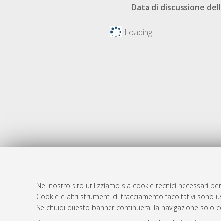
Data di discussione dell
Loading...
Nel nostro sito utilizziamo sia cookie tecnici necessari per
Cookie e altri strumenti di tracciamento facoltativi sono us
AMS Laure
Atom
Se chiudi questo banner continuerai la navigazione solo c
Servizio i
Rss 1.0