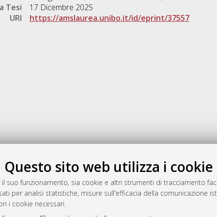
a Tesi
17 Dicembre 2025
URI
https://amslaurea.unibo.it/id/eprint/37557
Gestione del documento:
Questo sito web utilizza i cookie
 il suo funzionamento, sia cookie e altri strumenti di tracciamento faco
ati per analisi statistiche, misure sull'efficacia della comunicazione is
a
on i cookie necessari.
mplementato e gestito da
AlmaDL