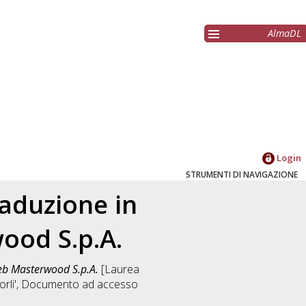
AlmaDL
Login
STRUMENTI DI NAVIGAZIONE
raduzione in
ood S.p.A.
web Masterwood S.p.A.
[Laurea
rli'
, Documento ad accesso