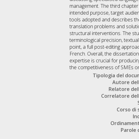
management. The third chapter ap
intended purpose, target audien
tools adopted and describes the
translation problems and solutio
structural interventions. The s
terminological precision, textual
point, a full post-editing appro
French. Overall, the dissertation
expertise is crucial for produc
the competitiveness of SMEs on
Tipologia del doc
Autore dell
Relatore dell
Correlatore dell
Corso di 
In
Ordinament
Parole 