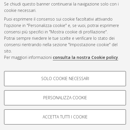
Se chiudi questo banner continuerai la navigazione solo con i
cookie necessari.
Puoi esprimere il consenso sui cookie facoltativi attivando
Atom
l'opzione in "Personalizza cookie" e, se vuoi, potrai esprimere
Rss 1.0
consensi più specifici in "Mostra cookie di profilazione".
Potrai sempre rivedere le tue scelte e verificare lo stato dei
Rss 2.0
consensi rientrando nella sezione "Impostazione cookie" del
sito.
Per maggiori informazioni
consulta la nostra Cookie policy
.
AMS Laurea
Servizio implementato e gestito da
AlmaDL
Impostazioni Cookie
COOKIE DI PROFILAZIONE -
SOLO COOKIE NECESSARI
Informativa sulla privacy
FACOLTATIVI
Condizioni d’uso del sito
Si tratta di cookie utilizzati per analizzare le caratteristiche della
navigazione degli utenti, creare profili in base al loro comportamento
PERSONALIZZA COOKIE
sul sito, per analisi di marketing.
Mostra cookie di profilazione
ACCETTA TUTTI I COOKIE
Google/Youtube Video
© ALMA MATER STUDIORUM - Università di Bologna, 2007-2026.
COOKIE TECNICI - NECESSARI
Facebook