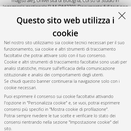
magistrale], Università di Bologna, Corso di Studio in
Ingegneria gestionale [LM-DM270]
, Documento full-text non
disponibile
Questo sito web utilizza i
Salva citazione
Condividi
Il full-text non è disponibile per scelta dell'autore. (
Contatta
cookie
l'autore
)
Abstract
Nel nostro sito utilizziamo sia cookie tecnici necessari per il suo
funzionamento, sia cookie e altri strumenti di tracciamento
facoltativi che potrai attivare solo con il tuo consenso.
Altri metadati
Cookie e altri strumenti di tracciamento facoltativi sono usati per
analisi statistiche, misure sull'efficacia della comunicazione
Gestione del documento:
istituzionale e analisi dei comportamenti degli utenti.
Se chiudi questo banner continuerai la navigazione solo con i
cookie necessari.
Puoi esprimere il consenso sui cookie facoltativi attivando
Atom
l'opzione in "Personalizza cookie" e, se vuoi, potrai esprimere
Rss 1.0
consensi più specifici in "Mostra cookie di profilazione".
Potrai sempre rivedere le tue scelte e verificare lo stato dei
Rss 2.0
consensi rientrando nella sezione "Impostazione cookie" del
sito.