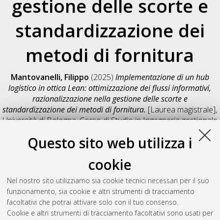
gestione delle scorte e
standardizzazione dei
metodi di fornitura
Mantovanelli, Filippo
(2025)
Implementazione di un hub
logistico in ottica Lean: ottimizzazione dei flussi informativi,
razionalizzazione nella gestione delle scorte e
standardizzazione dei metodi di fornitura.
[Laurea magistrale],
Università di Bologna, Corso di Studio in
Ingegneria gestionale
[LM-DM270]
, Documento full-text non disponibile
Questo sito web utilizza i
Salva citazione
Condividi
Il full-text non è disponibile per scelta dell'autore. (
Contatta
cookie
l'autore
)
Abstract
Nel nostro sito utilizziamo sia cookie tecnici necessari per il suo
funzionamento, sia cookie e altri strumenti di tracciamento
facoltativi che potrai attivare solo con il tuo consenso.
Altri metadati
Cookie e altri strumenti di tracciamento facoltativi sono usati per