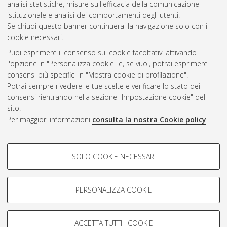
analisi statistiche, misure sull'efficacia della comunicazione
Gestione del documento:
istituzionale e analisi dei comportamenti degli utenti.
Se chiudi questo banner continuerai la navigazione solo con i
cookie necessari.
Puoi esprimere il consenso sui cookie facoltativi attivando
Atom
l'opzione in "Personalizza cookie" e, se vuoi, potrai esprimere
Rss 1.0
consensi più specifici in "Mostra cookie di profilazione".
Potrai sempre rivedere le tue scelte e verificare lo stato dei
Rss 2.0
consensi rientrando nella sezione "Impostazione cookie" del
sito.
Per maggiori informazioni
consulta la nostra Cookie policy
.
AMS Laurea
Servizio implementato e gestito da
AlmaDL
Impostazioni Cookie
COOKIE DI PROFILAZIONE -
SOLO COOKIE NECESSARI
Informativa sulla privacy
FACOLTATIVI
Condizioni d’uso del sito
Si tratta di cookie utilizzati per analizzare le caratteristiche della
navigazione degli utenti, creare profili in base al loro comportamento
PERSONALIZZA COOKIE
sul sito, per analisi di marketing.
Mostra cookie di profilazione
ACCETTA TUTTI I COOKIE