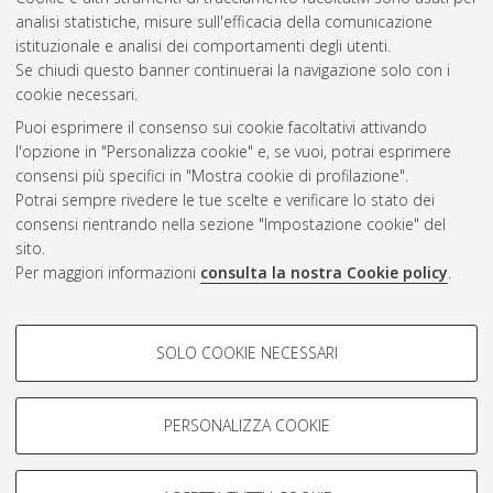
analisi statistiche, misure sull'efficacia della comunicazione
Gestione del documento:
istituzionale e analisi dei comportamenti degli utenti.
Se chiudi questo banner continuerai la navigazione solo con i
cookie necessari.
Puoi esprimere il consenso sui cookie facoltativi attivando
Atom
l'opzione in "Personalizza cookie" e, se vuoi, potrai esprimere
Rss 1.0
consensi più specifici in "Mostra cookie di profilazione".
Potrai sempre rivedere le tue scelte e verificare lo stato dei
Rss 2.0
consensi rientrando nella sezione "Impostazione cookie" del
sito.
Per maggiori informazioni
consulta la nostra Cookie policy
.
AMS Laurea
Servizio implementato e gestito da
AlmaDL
Impostazioni Cookie
COOKIE DI PROFILAZIONE -
SOLO COOKIE NECESSARI
Informativa sulla privacy
FACOLTATIVI
Condizioni d’uso del sito
Si tratta di cookie utilizzati per analizzare le caratteristiche della
navigazione degli utenti, creare profili in base al loro comportamento
PERSONALIZZA COOKIE
sul sito, per analisi di marketing.
Mostra cookie di profilazione