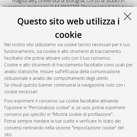
magistrale], Università di Bologna, Corso di Studio in
Ingegneria gestionale [LM-DM270]
, Documento full-text non
disponibile
Questo sito web utilizza i
Salva citazione
Condividi
Il full-text non è disponibile per scelta dell'autore. (
Contatta
cookie
l'autore
)
Abstract
Nel nostro sito utilizziamo sia cookie tecnici necessari per il suo
funzionamento, sia cookie e altri strumenti di tracciamento
facoltativi che potrai attivare solo con il tuo consenso.
Altri metadati
Cookie e altri strumenti di tracciamento facoltativi sono usati per
analisi statistiche, misure sull'efficacia della comunicazione
Gestione del documento:
istituzionale e analisi dei comportamenti degli utenti.
Se chiudi questo banner continuerai la navigazione solo con i
cookie necessari.
Puoi esprimere il consenso sui cookie facoltativi attivando
Atom
l'opzione in "Personalizza cookie" e, se vuoi, potrai esprimere
Rss 1.0
consensi più specifici in "Mostra cookie di profilazione".
Potrai sempre rivedere le tue scelte e verificare lo stato dei
Rss 2.0
consensi rientrando nella sezione "Impostazione cookie" del
sito.