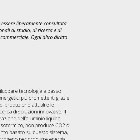
uò essere liberamente consultata
ali di studio, di ricerca e di
commerciale. Ogni altro diritto
viluppare tecnologie a basso
energetici più promettenti grazie
di produzione attuali e le
cerca di soluzioni innovative. Il
zione dell’alluminio liquido
 esotermico, non produce CO2 o
pianto basato su questo sistema,
l’idrogeno per produrre energia