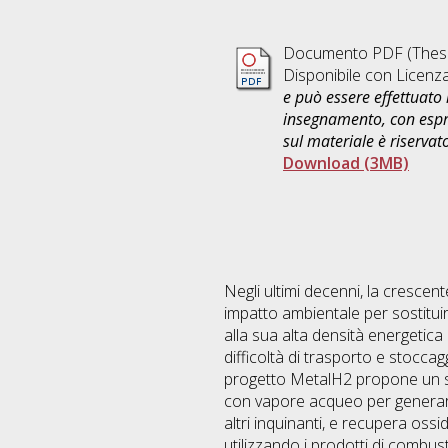
Documento PDF (Thesi
Disponibile con Licenz
e può essere effettuato 
insegnamento, con espre
sul materiale è riservat
Download (3MB)
Negli ultimi decenni, la cresce
impatto ambientale per sostituir
alla sua alta densità energetica
difficoltà di trasporto e stoccagg
progetto MetalH2 propone un sis
con vapore acqueo per generar
altri inquinanti, e recupera oss
utilizzando i prodotti di combus