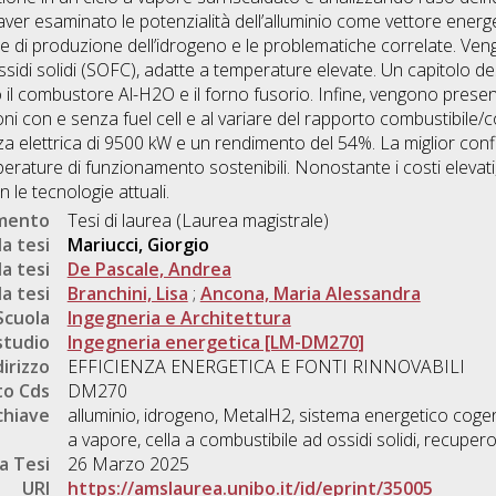
 aver esaminato le potenzialità dell’alluminio come vettore energe
iche di produzione dell’idrogeno e le problematiche correlate. Ve
ossidi solidi (SOFC), adatte a temperature elevate. Un capitolo de
il combustore Al-H2O e il forno fusorio. Infine, vengono presen
ni con e senza fuel cell e al variare del rapporto combustibile
za elettrica di 9500 kW e un rendimento del 54%. La miglior conf
perature di funzionamento sostenibili. Nonostante i costi elevat
 le tecnologie attuali.
umento
Tesi di laurea (Laurea magistrale)
a tesi
Mariucci, Giorgio
a tesi
De Pascale, Andrea
a tesi
Branchini, Lisa
;
Ancona, Maria Alessandra
Scuola
Ingegneria e Architettura
studio
Ingegneria energetica [LM-DM270]
dirizzo
EFFICIENZA ENERGETICA E FONTI RINNOVABILI
o Cds
DM270
chiave
alluminio, idrogeno, MetalH2, sistema energetico cogen
a vapore, cella a combustibile ad ossidi solidi, recupero
a Tesi
26 Marzo 2025
URI
https://amslaurea.unibo.it/id/eprint/35005