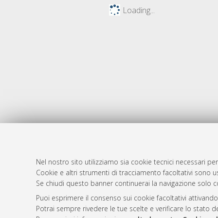
Loading...
Nel nostro sito utilizziamo sia cookie tecnici necessari per
Cookie e altri strumenti di tracciamento facoltativi sono us
AMS Laure
Atom
Se chiudi questo banner continuerai la navigazione solo c
Servizio i
Rss 1.0
Puoi esprimere il consenso sui cookie facoltativi attivando
Impostazio
Potrai sempre rivedere le tue scelte e verificare lo stato 
Rss 2.0
Informativa