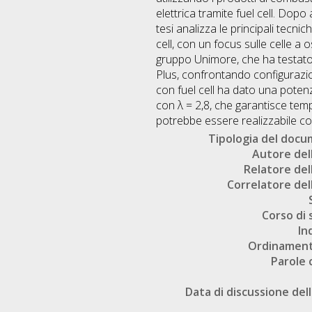
elettrica tramite fuel cell. Dopo
tesi analizza le principali tecn
cell, con un focus sulle celle a 
gruppo Unimore, che ha testato 
Plus, confrontando configurazio
con fuel cell ha dato una poten
con λ = 2,8, che garantisce tem
potrebbe essere realizzabile con
Tipologia del doc
Autore dell
Relatore dell
Correlatore dell
Corso di 
In
Ordinament
Parole 
Data di discussione dell