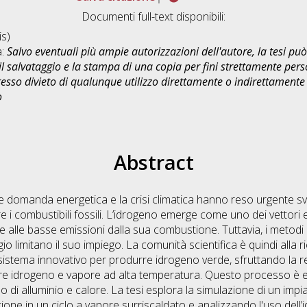
Documenti full-text disponibili:
s)
a:
Salvo eventuali più ampie autorizzazioni dell'autore, la tesi p
il salvataggio e la stampa di una copia per fini strettamente person
sso divieto di qualunque utilizzo direttamente o indirettamente 
o
Abstract
nte domanda energetica e la crisi climatica hanno reso urgente s
e i combustibili fossili. L’idrogeno emerge come uno dei vettori 
 e alle basse emissioni dalla sua combustione. Tuttavia, i metodi 
io limitano il suo impiego. La comunità scientifica è quindi alla ri
tema innovativo per produrre idrogeno verde, sfruttando la rea
e idrogeno e vapore ad alta temperatura. Questo processo è
ido di alluminio e calore. La tesi esplora la simulazione di un im
tione in un ciclo a vapore surriscaldato e analizzando l'uso del