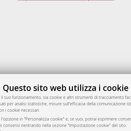
Gestione del documento:
Questo sito web utilizza i cookie
 il suo funzionamento, sia cookie e altri strumenti di tracciamento faco
ati per analisi statistiche, misure sull'efficacia della comunicazione is
a
on i cookie necessari.
mplementato e gestito da
AlmaDL
 l'opzione in "Personalizza cookie" e, se vuoi, potrai esprimere consens
ni Cookie
dei consensi rientrando nella sezione "Impostazione cookie" del sito.
 sulla privacy