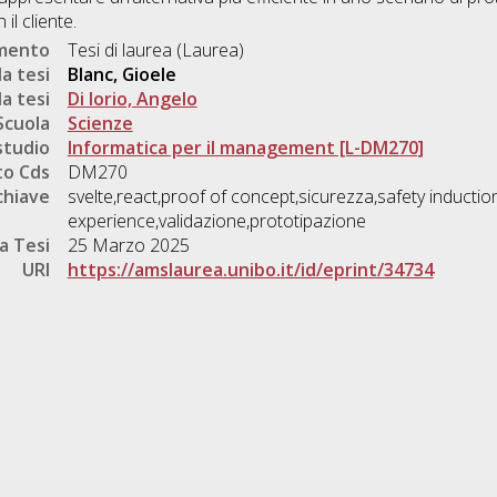
il cliente.
umento
Tesi di laurea (Laurea)
a tesi
Blanc, Gioele
a tesi
Di Iorio, Angelo
Scuola
Scienze
studio
Informatica per il management [L-DM270]
o Cds
DM270
chiave
svelte,react,proof of concept,sicurezza,safety inducti
experience,validazione,prototipazione
a Tesi
25 Marzo 2025
URI
https://amslaurea.unibo.it/id/eprint/34734