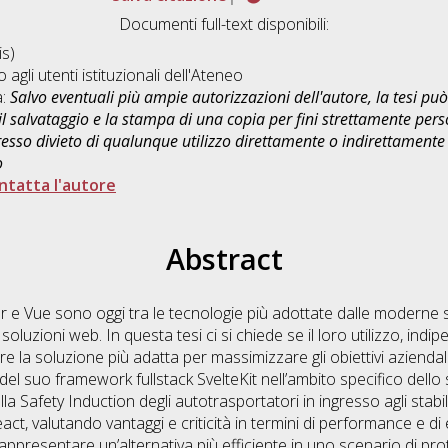
Documenti full-text disponibili:
s)
o agli utenti istituzionali dell'Ateneo
a:
Salvo eventuali più ampie autorizzazioni dell'autore, la tesi p
il salvataggio e la stampa di una copia per fini strettamente person
sso divieto di qualunque utilizzo direttamente o indirettamente 
o
ntatta l'autore
Abstract
e Vue sono oggi tra le tecnologie più adottate dalle moderne s
soluzioni web. In questa tesi ci si chiede se il loro utilizzo, in
e la soluzione più adatta per massimizzare gli obiettivi aziendal
 del suo framework fullstack SvelteKit nell’ambito specifico dello
 Safety Induction degli autotrasportatori in ingresso agli stabilime
t, valutando vantaggi e criticità in termini di performance e di 
presentare un’alternativa più efficiente in uno scenario di prot