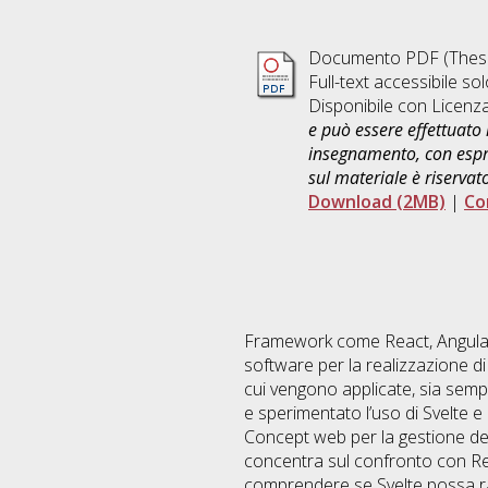
Documento PDF (Thesi
Full-text accessibile sol
Disponibile con Licenz
e può essere effettuato 
insegnamento, con espre
sul materiale è riservat
Download (2MB)
|
Co
Framework come React, Angular 
software per la realizzazione di 
cui vengono applicate, sia sempr
e sperimentato l’uso di Svelte e
Concept web per la gestione della
concentra sul confronto con Reac
comprendere se Svelte possa rap