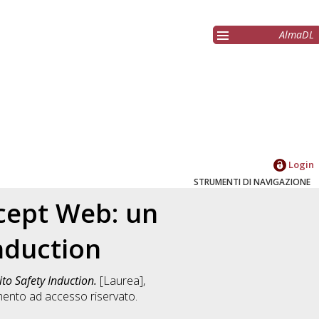
AlmaDL
Login
STRUMENTI DI NAVIGAZIONE
ncept Web: un
nduction
to Safety Induction.
[Laurea],
ento ad accesso riservato.