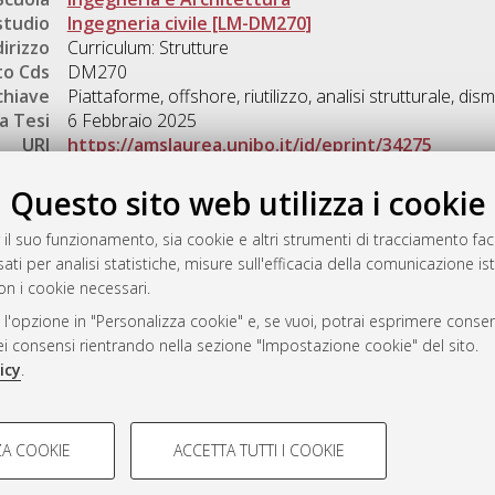
studio
Ingegneria civile [LM-DM270]
dirizzo
Curriculum: Strutture
o Cds
DM270
chiave
Piattaforme, offshore, riutilizzo, analisi strutturale, dis
a Tesi
6 Febbraio 2025
URI
https://amslaurea.unibo.it/id/eprint/34275
Gestione del documento:
Questo sito web utilizza i cookie
 il suo funzionamento, sia cookie e altri strumenti di tracciamento faco
ati per analisi statistiche, misure sull'efficacia della comunicazione is
a
on i cookie necessari.
mplementato e gestito da
AlmaDL
 l'opzione in "Personalizza cookie" e, se vuoi, potrai esprimere consens
ni Cookie
dei consensi rientrando nella sezione "Impostazione cookie" del sito.
 sulla privacy
icy
.
d’uso del sito
COOKIE TECNICI - NECES
A COOKIE
ACCETTA TUTTI I COOKIE
lla navigazione degli utenti, creare
Si tratta di cookie tecnici utilizzati
i Bologna, 2007-2026.
eting.
salvare le preferenze di navigazion