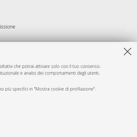
missione
ltativi che potrai attivare solo con il tuo consenso.
tituzionale e analisi dei comportamenti degli utenti.
i più specifici in "Mostra cookie di profilazione".
SARI
, a titolo esemplificativo, per il corretto funzionamento del sito,
e, per il bilanciamento del carico, ottimizzare le prestazioni