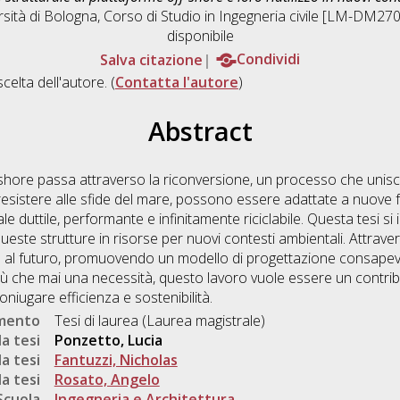
rsità di Bologna, Corso di Studio in
Ingegneria civile [LM-DM270
disponibile
Salva citazione
Condividi
scelta dell'autore. (
Contatta l'autore
)
Abstract
ff-shore passa attraverso la riconversione, un processo che unisc
esistere alle sfide del mare, possono essere adattate a nuove fu
ale duttile, performante e infinitamente riciclabile. Questa tesi s
este strutture in risorse per nuovi contesti ambientali. Attrave
 al futuro, promuovendo un modello di progettazione consapevo
è più che mai una necessità, questo lavoro vuole essere un contribu
coniugare efficienza e sostenibilità.
umento
Tesi di laurea (Laurea magistrale)
a tesi
Ponzetto, Lucia
a tesi
Fantuzzi, Nicholas
a tesi
Rosato, Angelo
Scuola
Ingegneria e Architettura