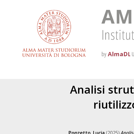
Analisi stru
riutiliz
Ponzetto, Lucia
(2025)
Analis