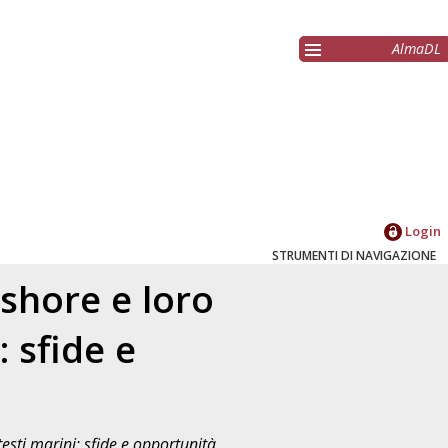
AlmaDL
Login
STRUMENTI DI NAVIGAZIONE
-shore e loro
: sfide e
testi marini: sfide e opportunità.