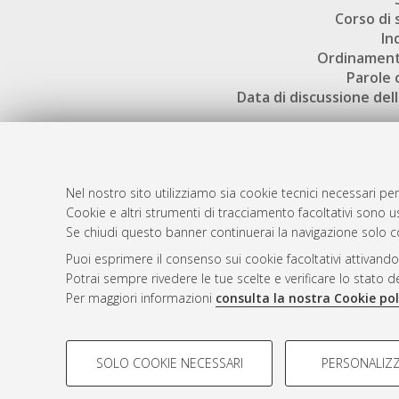
Corso di 
In
Ordinament
Parole 
Data di discussione dell
Nel nostro sito utilizziamo sia cookie tecnici necessari per
Cookie e altri strumenti di tracciamento facoltativi sono us
AMS Laure
Atom
Se chiudi questo banner continuerai la navigazione solo c
Servizio i
Rss 1.0
Puoi esprimere il consenso sui cookie facoltativi attivando
Impostazio
Potrai sempre rivedere le tue scelte e verificare lo stato 
Rss 2.0
Informativa
Per maggiori informazioni
consulta la nostra Cookie pol
Condizioni 
COOKIE DI PROFILAZIONE - FACOLTATIVI
SOLO COOKIE NECESSARI
PERSONALIZZ
Si tratta di cookie utilizzati per analizzare le caratteristiche de
© ALMA MATER STUDIORUM - Università d
profili in base al loro comportamento sul sito, per analisi di mark