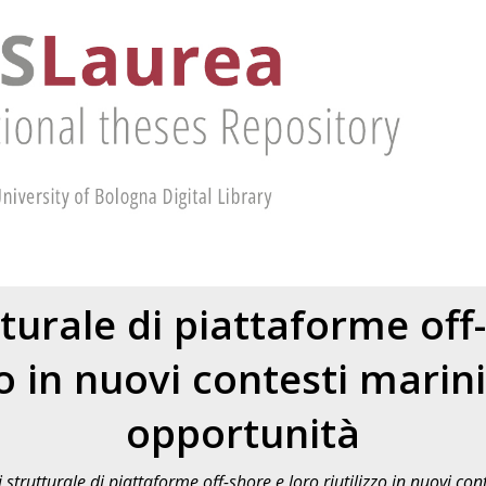
tturale di piattaforme off
zo in nuovi contesti marini
opportunità
i strutturale di piattaforme off-shore e loro riutilizzo in nuovi con