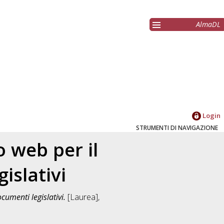
AlmaDL
Login
STRUMENTI DI NAVIGAZIONE
 web per il
islativi
umenti legislativi.
[Laurea],
]