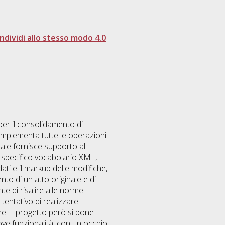
dividi allo stesso modo 4.0
per il consolidamento di
implementa tutte le operazioni
uale fornisce supporto al
 specifico vocabolario XML,
ti e il markup delle modifiche,
o di un atto originale e di
e di risalire alle norme
tentativo di realizzare
. Il progetto però si pone
ove funzionalità, con un occhio