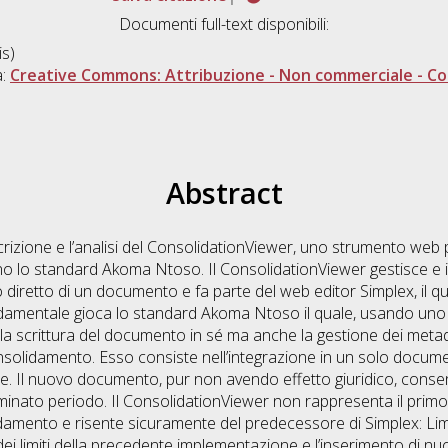
Documenti full-text disponibili:
s)
a:
Creative Commons: Attribuzione - Non commerciale - Con
Abstract
scrizione e l’analisi del ConsolidationViewer, uno strumento web 
no lo standard Akoma Ntoso. Il ConsolidationViewer gestisce e 
 diretto di un documento e fa parte del web editor Simplex, il q
ndamentale gioca lo standard Akoma Ntoso il quale, usando uno
la scrittura del documento in sé ma anche la gestione dei metada
solidamento. Esso consiste nell’integrazione in un solo document
e. Il nuovo documento, pur non avendo effetto giuridico, consent
erminato periodo. Il ConsolidationViewer non rappresenta il primo 
amento e risente sicuramente del predecessore di Simplex: Lime
ei limiti della precedente implementazione e l’inserimento di nu