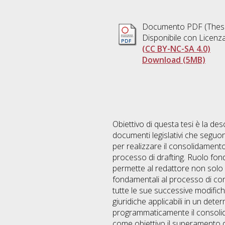
Documento PDF (Thesi
Disponibile con Licenz
(CC BY-NC-SA 4.0)
Download (5MB)
Obiettivo di questa tesi è la de
documenti legislativi che seguo
per realizzare il consolidamento
processo di drafting. Ruolo fo
permette al redattore non solo 
fondamentali al processo di con
tutte le sue successive modifich
giuridiche applicabili in un det
programmaticamente il consolid
come obiettivo il superamento d