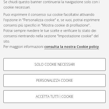
Se chiudi questo banner continuerai la navigazione solo con i
cookie necessari.
Puoi esprimere il consenso sui cookie facoltativi attivando
Atom
l'opzione in "Personalizza cookie" e, se vuoi, potrai esprimere
Rss 1.0
consensi più specifici in "Mostra cookie di profilazione".
Potrai sempre rivedere le tue scelte e verificare lo stato dei
Rss 2.0
consensi rientrando nella sezione "Impostazione cookie" del
sito.
Per maggiori informazioni
consulta la nostra Cookie policy
.
AMS Laurea
Servizio implementato e gestito da
AlmaDL
Impostazioni Cookie
COOKIE DI PROFILAZIONE -
SOLO COOKIE NECESSARI
Informativa sulla privacy
FACOLTATIVI
Condizioni d’uso del sito
Si tratta di cookie utilizzati per analizzare le caratteristiche della
navigazione degli utenti, creare profili in base al loro comportamento
PERSONALIZZA COOKIE
sul sito, per analisi di marketing.
Mostra cookie di profilazione
ACCETTA TUTTI I COOKIE
Google/Youtube Video
© ALMA MATER STUDIORUM - Università di Bologna, 2007-2026.
COOKIE TECNICI - NECESSARI
Facebook