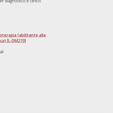
ter diagnostico e clinico.
terapia (abilitante alla
ica) [L-DM270]
li