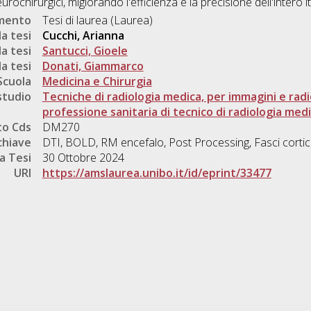
urochirurgici, migiorando l'efficienza e la precisione dell'intero i
umento
Tesi di laurea (Laurea)
a tesi
Cucchi, Arianna
a tesi
Santucci, Gioele
a tesi
Donati, Giammarco
Scuola
Medicina e Chirurgia
studio
Tecniche di radiologia medica, per immagini e radio
professione sanitaria di tecnico di radiologia med
o Cds
DM270
chiave
DTI, BOLD, RM encefalo, Post Processing, Fasci cortica
a Tesi
30 Ottobre 2024
URI
https://amslaurea.unibo.it/id/eprint/33477