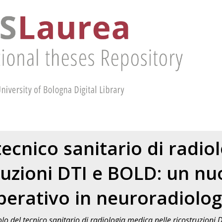
 tecnico sanitario di radi
truzioni DTI e BOLD: un n
perativo in neuroradiolog
uolo del tecnico sanitario di radiologia medica nelle ricostruzion