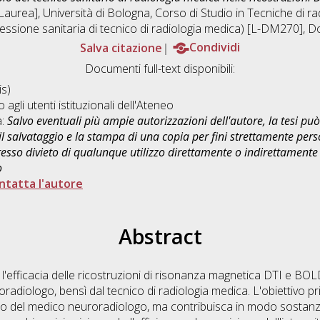
Laurea], Università di Bologna, Corso di Studio in
Tecniche di ra
ofessione sanitaria di tecnico di radiologia medica) [L-DM270]
, D
Salva citazione
Condividi
Documenti full-text disponibili:
s)
o agli utenti istituzionali dell'Ateneo
a:
Salvo eventuali più ampie autorizzazioni dell'autore, la tesi p
il salvataggio e la stampa di una copia per fini strettamente person
sso divieto di qualunque utilizzo direttamente o indirettamente 
o
ntatta l'autore
Abstract
 l'efficacia delle ricostruzioni di risonanza magnetica DTI e BO
oradiologo, bensì dal tecnico di radiologia medica. L'obiettivo 
oro del medico neuroradiologo, ma contribuisca in modo sostanzia