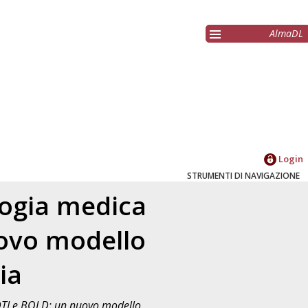
AlmaDL
Login
STRUMENTI DI NAVIGAZIONE
ologia medica
uovo modello
ia
i DTI e BOLD: un nuovo modello