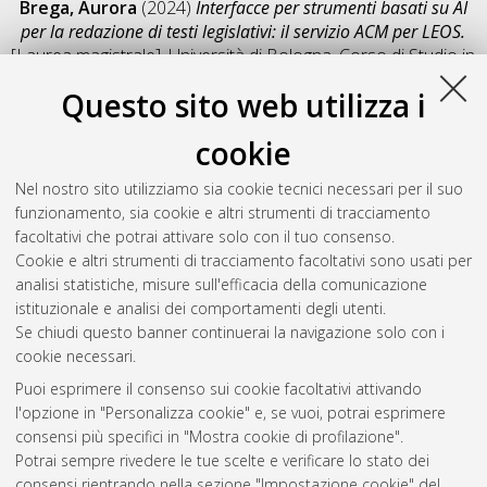
Brega, Aurora
(2024)
Interfacce per strumenti basati su AI
per la redazione di testi legislativi: il servizio ACM per LEOS.
[Laurea magistrale], Università di Bologna, Corso di Studio in
Informatica [LM-DM270]
, Documento full-text non disponibile
Questo sito web utilizza i
Salva citazione
Condividi
Il full-text non è disponibile per scelta dell'autore. (
Contatta
cookie
l'autore
)
Abstract
Nel nostro sito utilizziamo sia cookie tecnici necessari per il suo
funzionamento, sia cookie e altri strumenti di tracciamento
facoltativi che potrai attivare solo con il tuo consenso.
Altri metadati
Cookie e altri strumenti di tracciamento facoltativi sono usati per
analisi statistiche, misure sull'efficacia della comunicazione
Gestione del documento:
istituzionale e analisi dei comportamenti degli utenti.
Se chiudi questo banner continuerai la navigazione solo con i
cookie necessari.
Puoi esprimere il consenso sui cookie facoltativi attivando
Atom
l'opzione in "Personalizza cookie" e, se vuoi, potrai esprimere
Rss 1.0
consensi più specifici in "Mostra cookie di profilazione".
Potrai sempre rivedere le tue scelte e verificare lo stato dei
Rss 2.0
consensi rientrando nella sezione "Impostazione cookie" del