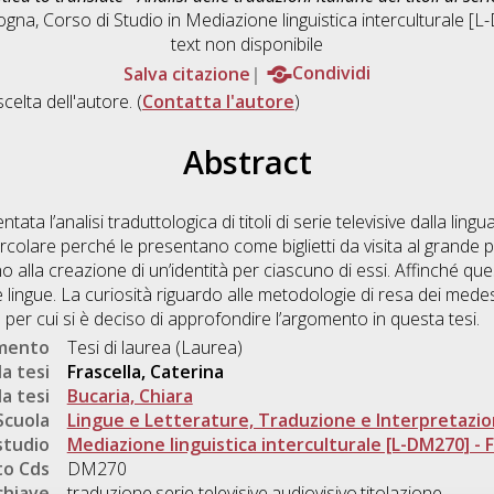
ogna, Corso di Studio in
Mediazione linguistica interculturale [L-
text non disponibile
Salva citazione
Condividi
scelta dell'autore. (
Contatta l'autore
)
Abstract
a l’analisi traduttologica di titoli di serie televisive dalla lingua 
circolare perché le presentano come biglietti da visita al grande 
o alla creazione di un’identità per ciascuno di essi. Affinché qu
ie lingue. La curiosità riguardo alle metodologie di resa dei medes
vo per cui si è deciso di approfondire l’argomento in questa tesi.
umento
Tesi di laurea (Laurea)
a tesi
Frascella, Caterina
a tesi
Bucaria, Chiara
Scuola
Lingue e Letterature, Traduzione e Interpretazi
studio
Mediazione linguistica interculturale [L-DM270] - Fo
o Cds
DM270
chiave
traduzione,serie televisive,audiovisivo,titolazione