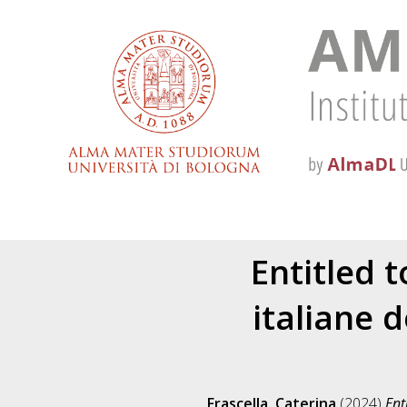
Entitled t
italiane d
Frascella, Caterina
(2024)
Ent