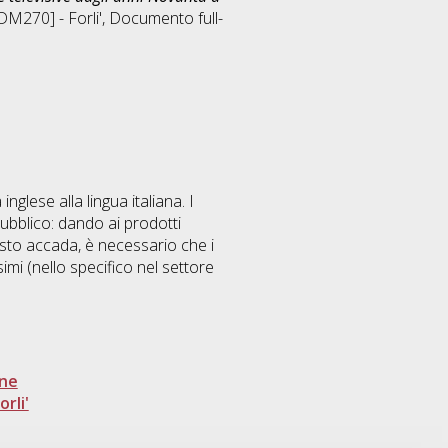
DM270] - Forli'
, Documento full-
inglese alla lingua italiana. I
pubblico: dando ai prodotti
esto accada, è necessario che i
imi (nello specifico nel settore
one
rli'