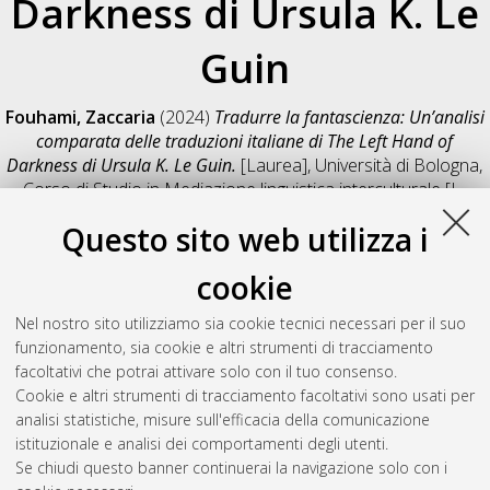
Darkness di Ursula K. Le
Guin
Fouhami, Zaccaria
(2024)
Tradurre la fantascienza: Un’analisi
comparata delle traduzioni italiane di The Left Hand of
Darkness di Ursula K. Le Guin.
[Laurea], Università di Bologna,
Corso di Studio in
Mediazione linguistica interculturale [L-
DM270] - Forli'
, Documento full-text non disponibile
Questo sito web utilizza i
Salva citazione
Condividi
Il full-text non è disponibile per scelta dell'autore. (
Contatta
cookie
l'autore
)
Abstract
Nel nostro sito utilizziamo sia cookie tecnici necessari per il suo
funzionamento, sia cookie e altri strumenti di tracciamento
facoltativi che potrai attivare solo con il tuo consenso.
Altri metadati
Cookie e altri strumenti di tracciamento facoltativi sono usati per
analisi statistiche, misure sull'efficacia della comunicazione
Gestione del documento:
istituzionale e analisi dei comportamenti degli utenti.
Se chiudi questo banner continuerai la navigazione solo con i