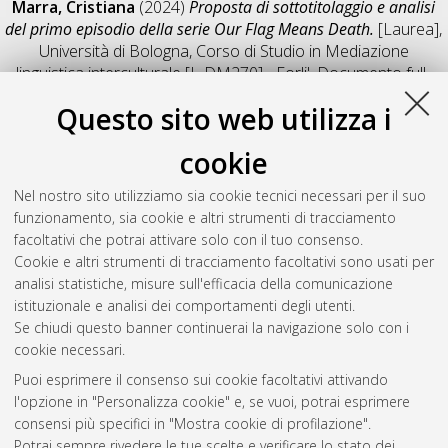
Marra, Cristiana
(2024)
Proposta di sottotitolaggio e analisi
del primo episodio della serie Our Flag Means Death.
[Laurea],
Università di Bologna, Corso di Studio in
Mediazione
linguistica interculturale [L-DM270] - Forli'
, Documento full-
text non disponibile
Questo sito web utilizza i
Salva citazione
Condividi
Il full-text non è disponibile per scelta dell'autore. (
Contatta
cookie
l'autore
)
Abstract
Nel nostro sito utilizziamo sia cookie tecnici necessari per il suo
funzionamento, sia cookie e altri strumenti di tracciamento
facoltativi che potrai attivare solo con il tuo consenso.
Altri metadati
Cookie e altri strumenti di tracciamento facoltativi sono usati per
analisi statistiche, misure sull'efficacia della comunicazione
Gestione del documento:
istituzionale e analisi dei comportamenti degli utenti.
Se chiudi questo banner continuerai la navigazione solo con i
cookie necessari.
Puoi esprimere il consenso sui cookie facoltativi attivando
Atom
l'opzione in "Personalizza cookie" e, se vuoi, potrai esprimere
Rss 1.0
consensi più specifici in "Mostra cookie di profilazione".
Potrai sempre rivedere le tue scelte e verificare lo stato dei