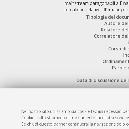
mainstream paragonabili a Eina
tematiche relative all’emancipaz
Tipologia del doc
Autore dell
Relatore dell
Correlatore dell
Corso di 
In
Ordinament
Parole 
Data di discussione dell
Nel nostro sito utilizziamo sia cookie tecnici necessari per
Cookie e altri strumenti di tracciamento facoltativi sono us
AMS Laure
Atom
Se chiudi questo banner continuerai la navigazione solo c
Servizio i