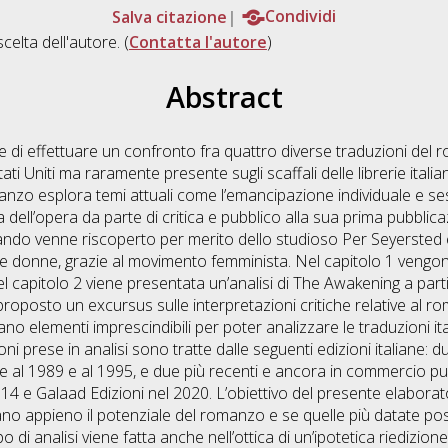
Salva citazione
Condividi
scelta dell'autore. (
Contatta l'autore
)
Abstract
e di effettuare un confronto fra quattro diverse traduzioni del
ati Uniti ma raramente presente sugli scaffali delle librerie ital
omanzo esplora temi attuali come l’emancipazione individuale e s
ll’opera da parte di critica e pubblico alla sua prima pubblic
uando venne riscoperto per merito dello studioso Per Seyersted e
 donne, grazie al movimento femminista. Nel capitolo 1 vengono i
l capitolo 2 viene presentata un’analisi di The Awakening a part
 proposto un excursus sulle interpretazioni critiche relative al r
tano elementi imprescindibili per poter analizzare le traduzioni i
ioni prese in analisi sono tratte dalle seguenti edizioni italiane: 
nte al 1989 e al 1995, e due più recenti e ancora in commercio pub
14 e Galaad Edizioni nel 2020. L’obiettivo del presente elabora
ano appieno il potenziale del romanzo e se quelle più datate pos
po di analisi viene fatta anche nell’ottica di un’ipotetica riedizio