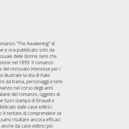
 romanzo "The Awakening" di
iane e ora pubblicato solo da
essuale delle donne, temi che
azione nel 1899. Il romanzo
 del rinnovato interesse per i
llustrate la vita di Kate
ire da trama, personaggi e temi
omanzo nel corso degli anni.
taliane del romanzo, oggetto di
due fuori stampa di Einaudi e
blicate dalle case editrici
to è tentare di comprendere se
sano risultare ancora efficaci
ne anche da case editrici più