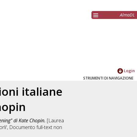
AlmaDL
Login
STRUMENTI DI NAVIGAZIONE
oni italiane
hopin
ening" di Kate Chopin.
[Laurea
rli'
, Documento full-text non