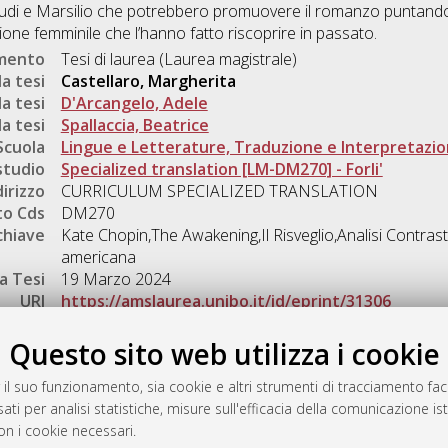
udi e Marsilio che potrebbero promuovere il romanzo puntando 
ione femminile che l’hanno fatto riscoprire in passato.
umento
Tesi di laurea (Laurea magistrale)
a tesi
Castellaro, Margherita
a tesi
D'Arcangelo, Adele
a tesi
Spallaccia, Beatrice
Scuola
Lingue e Letterature, Traduzione e Interpretazi
studio
Specialized translation [LM-DM270] - Forli'
dirizzo
CURRICULUM SPECIALIZED TRANSLATION
o Cds
DM270
chiave
Kate Chopin,The Awakening,Il Risveglio,Analisi Contras
americana
a Tesi
19 Marzo 2024
URI
https://amslaurea.unibo.it/id/eprint/31306
Gestione del documento:
Questo sito web utilizza i cookie
 il suo funzionamento, sia cookie e altri strumenti di tracciamento faco
ati per analisi statistiche, misure sull'efficacia della comunicazione is
a
on i cookie necessari.
mplementato e gestito da
AlmaDL