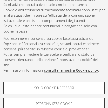
facoltativi che potrai attivare solo con il tuo consenso.
Cookie e altri strumenti di tracciamento facoltativi sono usati per
analisi statistiche, misure sull'efficacia della comunicazione
Gestione del documento:
istituzionale e analisi dei comportamenti degli utenti.
Se chiudi questo banner continuerai la navigazione solo con i
cookie necessari.
Puoi esprimere il consenso sui cookie facoltativi attivando
Atom
l'opzione in "Personalizza cookie" e, se vuoi, potrai esprimere
Rss 1.0
consensi più specifici in "Mostra cookie di profilazione".
Potrai sempre rivedere le tue scelte e verificare lo stato dei
Rss 2.0
consensi rientrando nella sezione "Impostazione cookie" del
sito.
Per maggiori informazioni
consulta la nostra Cookie policy
.
AMS Laurea
Servizio implementato e gestito da
AlmaDL
Impostazioni Cookie
COOKIE DI PROFILAZIONE -
SOLO COOKIE NECESSARI
Informativa sulla privacy
FACOLTATIVI
Condizioni d’uso del sito
Si tratta di cookie utilizzati per analizzare le caratteristiche della
navigazione degli utenti, creare profili in base al loro comportamento
PERSONALIZZA COOKIE
sul sito, per analisi di marketing.