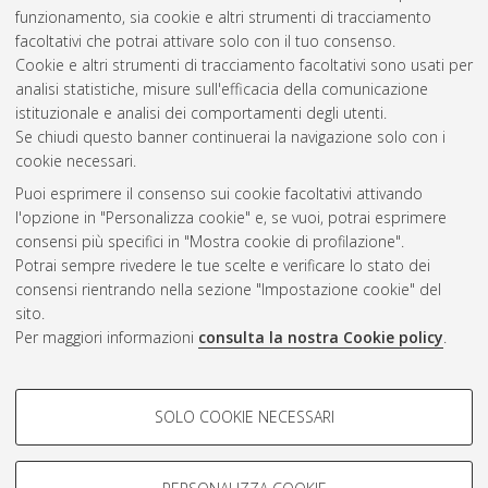
funzionamento, sia cookie e altri strumenti di tracciamento
facoltativi che potrai attivare solo con il tuo consenso.
Cookie e altri strumenti di tracciamento facoltativi sono usati per
analisi statistiche, misure sull'efficacia della comunicazione
Gestione del documento:
istituzionale e analisi dei comportamenti degli utenti.
Se chiudi questo banner continuerai la navigazione solo con i
cookie necessari.
Puoi esprimere il consenso sui cookie facoltativi attivando
Atom
l'opzione in "Personalizza cookie" e, se vuoi, potrai esprimere
Rss 1.0
consensi più specifici in "Mostra cookie di profilazione".
Potrai sempre rivedere le tue scelte e verificare lo stato dei
Rss 2.0
consensi rientrando nella sezione "Impostazione cookie" del
sito.
Per maggiori informazioni
consulta la nostra Cookie policy
.
AMS Laurea
Servizio implementato e gestito da
AlmaDL
Impostazioni Cookie
COOKIE DI PROFILAZIONE -
SOLO COOKIE NECESSARI
Informativa sulla privacy
FACOLTATIVI
Condizioni d’uso del sito
Si tratta di cookie utilizzati per analizzare le caratteristiche della
navigazione degli utenti, creare profili in base al loro comportamento