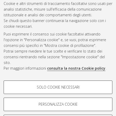
Cookie e altri strumenti di tracciamento facoltativi sono usati per
analisi statistiche, misure sull'efficacia della comunicazione
Gestione del documento:
istituzionale e analisi dei comportamenti degli utenti.
Se chiudi questo banner continuerai la navigazione solo con i
cookie necessari.
Puoi esprimere il consenso sui cookie facoltativi attivando
Atom
l'opzione in "Personalizza cookie" e, se vuoi, potrai esprimere
Rss 1.0
consensi più specifici in "Mostra cookie di profilazione".
Potrai sempre rivedere le tue scelte e verificare lo stato dei
Rss 2.0
consensi rientrando nella sezione "Impostazione cookie" del
sito.
Per maggiori informazioni
consulta la nostra Cookie policy
.
AMS Laurea
Servizio implementato e gestito da
AlmaDL
Impostazioni Cookie
COOKIE DI PROFILAZIONE -
SOLO COOKIE NECESSARI
Informativa sulla privacy
FACOLTATIVI
Condizioni d’uso del sito
Si tratta di cookie utilizzati per analizzare le caratteristiche della
navigazione degli utenti, creare profili in base al loro comportamento
PERSONALIZZA COOKIE
sul sito, per analisi di marketing.
Mostra cookie di profilazione