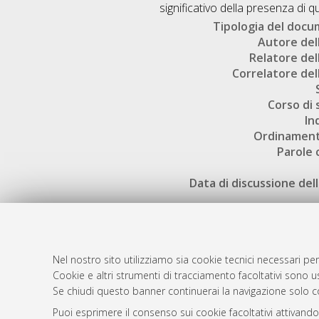
significativo della presenza di q
Tipologia del doc
Autore dell
Relatore dell
Correlatore dell
Corso di 
In
Ordinament
Parole 
Data di discussione dell
Nel nostro sito utilizziamo sia cookie tecnici necessari per
Cookie e altri strumenti di tracciamento facoltativi sono us
AMS Laure
Atom
Se chiudi questo banner continuerai la navigazione solo c
Servizio i
Rss 1.0
Puoi esprimere il consenso sui cookie facoltativi attivando
Impostazio