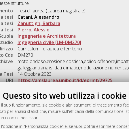
ueste strutture.
umento
Tesi di laurea (Laurea magistrale)
a tesi
Catani, Alessandro
a tesi
Zanuttigh, Barbara
a tesi
Pierro, Alessio
Scuola
Ingegneria e Architettura
studio
Ingegneria civile [LM-DM270]
dirizzo
Curriculum: Idraulica e territorio
o Cds
DM270
chiave
moto ondoso,erosione costiera,eolico offshore,impatt
galleggianti,analisi dati climatici,modellazione numerica
a Tesi
14 Ottobre 2023
URI
https://amslaurea.unibo.it/id/eprint/29725
Gestione del documento:
Questo sito web utilizza i cookie
 il suo funzionamento, sia cookie e altri strumenti di tracciamento faco
ati per analisi statistiche, misure sull'efficacia della comunicazione is
a
on i cookie necessari.
mplementato e gestito da
AlmaDL
 l'opzione in "Personalizza cookie" e, se vuoi, potrai esprimere consens
ni Cookie