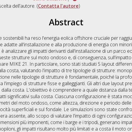
scelta dell'autore. (
Contatta l'autore
)
Abstract
 sostenibili ha reso l'energia eolica offshore cruciale per raggiun
ee adatte all'installazione e alla produzione di energia con minori 
 analizzare gli impatti derivanti dall'installazione di un parco eol
queste strutture sul moto ondoso e, di conseguenza, sull'impatt
ware MIKE 21. In particolare, sono stati studiati 5 layout different
la costa, valutando l'impatto di tre tipologie di strutture: monopilo
zione nelle tipologie di strutture è fondamentale, poiché la profo
 l'impiego di strutture fisse e galleggianti. Gli altri due layout p
a dalla costa. L'obiettivo è comprendere a quale distanza dalla 
ti significativi sulla costa. Ciascuna configurazione è stata mo
rametri del moto ondoso, come altezza, direzione e periodo delle 
locità superficiali e sul fondale. Le simulazioni sono state confr
o era assente, allo scopo di valutare l'impatto di ogni configurazi
dimensioni più imponenti, come i barge e i tripodi, generano imp
iloni, gli impatti risultano molto più limitati e a costa il moto