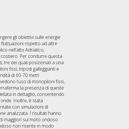
gere gli obiettivi sulle energie
fluttuazioni rispetto ad altre
ico nell'alto Adriatico,
o costiero. Per condurre questa
i, tre dei quali posizionati a una
ni fissi, tripodi galleggianti e
ndità di 60-70 metri
revedono l'uso di monopiloni fissi,
terraferma la presenza di queste
dellata in dettaglio, consentendo
onde. Inoltre, è stata
ontate con simulazioni di
one analizzata. I risultati hanno
atti maggiori sul moto ondoso.
 ondoso non risente in modo