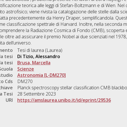
tificazione teorica alle leggi di Stefan-Boltzmann e di Wien. Nel 
ito astrofisico; viene rivista la catalogazione delle stelle dalla 
e fatta precedentemente da Henry Draper, semplificandola. Quest
ome classificazione spettrale di Harvard. Inoltre, nella seconda m
 comprendere la Radiazione Cosmica di Fondo (CMB), scoperta 
oltre ad assicurare il premio Nobel ai due scienziati nel 1978, 
ta dell’universo.
umento
Tesi di laurea (Laurea)
a tesi
Di Tizio, Alessandro
a tesi
Brusa, Marcella
Scuola
Scienze
studio
Astronomia [L-DM270]
o Cds
DM270
chiave
Planck spectroscopy stellar classification CMB blackb
a Tesi
28 Settembre 2023
URI
https://amslaurea.unibo.it/id/eprint/29536