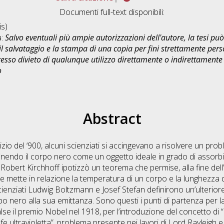
Documenti full-text disponibili:
s)
a:
Salvo eventuali più ampie autorizzazioni dell'autore, la tesi p
il salvataggio e la stampa di una copia per fini strettamente person
sso divieto di qualunque utilizzo direttamente o indirettamente 
o
Abstract
l’inizio del ‘900, alcuni scienziati si accingevano a risolvere un p
efinendo il corpo nero come un oggetto ideale in grado di assorbi
 Robert Kirchhoff ipotizzò un teorema che permise, alla fine dell
e mette in relazione la temperatura di un corpo e la lunghezza
 scienziati Ludwig Boltzmann e Josef Stefan definirono un’ulterior
 nero alla sua emittanza. Sono questi i punti di partenza per la
 valse il premio Nobel nel 1918, per l’introduzione del concetto di 
fe ultravioletta”, problema presente nei lavori di Lord Rayleigh e