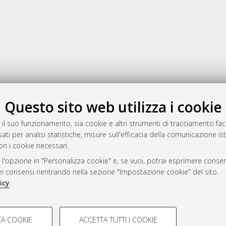
Gestione del documento:
Questo sito web utilizza i cookie
 il suo funzionamento, sia cookie e altri strumenti di tracciamento faco
ati per analisi statistiche, misure sull'efficacia della comunicazione is
a
on i cookie necessari.
mplementato e gestito da
AlmaDL
 l'opzione in "Personalizza cookie" e, se vuoi, potrai esprimere consens
ni Cookie
dei consensi rientrando nella sezione "Impostazione cookie" del sito.
 sulla privacy
icy
.
d’uso del sito
COOKIE TECNICI - NECES
A COOKIE
ACCETTA TUTTI I COOKIE