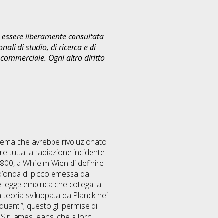
uò essere liberamente consultata
ali di studio, di ricerca e di
commerciale. Ogni altro diritto
roblema che avrebbe rivoluzionato
re tutta la radiazione incidente
’800, a Whilelm Wien di definire
 d’onda di picco emessa dal
e legge empirica che collega la
 teoria sviluppata da Planck nei
“quanti”; questo gli permise di
 Sir James Jeans, che a loro