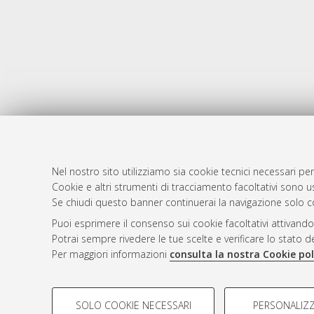
Nel nostro sito utilizziamo sia cookie tecnici necessari per
Cookie e altri strumenti di tracciamento facoltativi sono us
AMS Laure
Atom
Se chiudi questo banner continuerai la navigazione solo c
Servizio i
Rss 1.0
Puoi esprimere il consenso sui cookie facoltativi attivando
Impostazio
Potrai sempre rivedere le tue scelte e verificare lo stato 
Rss 2.0
Informativa
Per maggiori informazioni
consulta la nostra Cookie pol
Condizioni 
COOKIE DI PROFILAZIONE - FACOLTATIVI
SOLO COOKIE NECESSARI
PERSONALIZZ