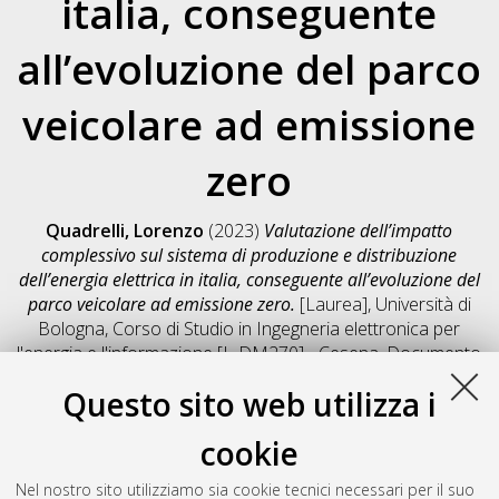
italia, conseguente
all’evoluzione del parco
veicolare ad emissione
zero
Quadrelli, Lorenzo
(2023)
Valutazione dell’impatto
complessivo sul sistema di produzione e distribuzione
dell’energia elettrica in italia, conseguente all’evoluzione del
parco veicolare ad emissione zero.
[Laurea], Università di
Bologna, Corso di Studio in
Ingegneria elettronica per
l'energia e l'informazione [L-DM270] - Cesena
, Documento
full-text non disponibile
Questo sito web utilizza i
Salva citazione
Condividi
Il full-text non è disponibile per scelta dell'autore. (
Contatta
cookie
l'autore
)
Abstract
Nel nostro sito utilizziamo sia cookie tecnici necessari per il suo