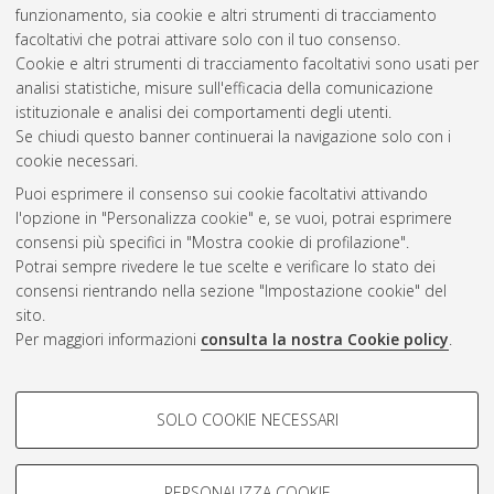
funzionamento, sia cookie e altri strumenti di tracciamento
facoltativi che potrai attivare solo con il tuo consenso.
Altri metadati
Cookie e altri strumenti di tracciamento facoltativi sono usati per
analisi statistiche, misure sull'efficacia della comunicazione
Gestione del documento:
istituzionale e analisi dei comportamenti degli utenti.
Se chiudi questo banner continuerai la navigazione solo con i
cookie necessari.
Puoi esprimere il consenso sui cookie facoltativi attivando
Atom
l'opzione in "Personalizza cookie" e, se vuoi, potrai esprimere
Rss 1.0
consensi più specifici in "Mostra cookie di profilazione".
Potrai sempre rivedere le tue scelte e verificare lo stato dei
Rss 2.0
consensi rientrando nella sezione "Impostazione cookie" del
sito.
Per maggiori informazioni
consulta la nostra Cookie policy
.
AMS Laurea
Servizio implementato e gestito da
AlmaDL
Impostazioni Cookie
COOKIE DI PROFILAZIONE -
SOLO COOKIE NECESSARI
Informativa sulla privacy
FACOLTATIVI
Condizioni d’uso del sito
Si tratta di cookie utilizzati per analizzare le caratteristiche della
navigazione degli utenti, creare profili in base al loro comportamento
PERSONALIZZA COOKIE