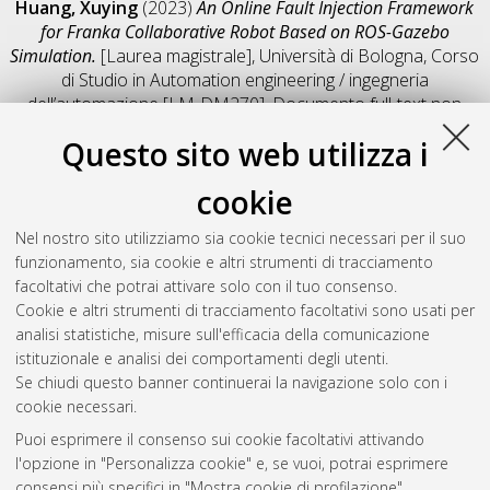
Huang, Xuying
(2023)
An Online Fault Injection Framework
for Franka Collaborative Robot Based on ROS-Gazebo
Simulation.
[Laurea magistrale], Università di Bologna, Corso
di Studio in
Automation engineering / ingegneria
dell’automazione [LM-DM270]
, Documento full-text non
disponibile
Questo sito web utilizza i
Salva citazione
Condividi
Il full-text non è disponibile per scelta dell'autore. (
Contatta
cookie
l'autore
)
Abstract
Nel nostro sito utilizziamo sia cookie tecnici necessari per il suo
funzionamento, sia cookie e altri strumenti di tracciamento
facoltativi che potrai attivare solo con il tuo consenso.
Altri metadati
Cookie e altri strumenti di tracciamento facoltativi sono usati per
analisi statistiche, misure sull'efficacia della comunicazione
Gestione del documento:
istituzionale e analisi dei comportamenti degli utenti.
Se chiudi questo banner continuerai la navigazione solo con i
cookie necessari.
Puoi esprimere il consenso sui cookie facoltativi attivando
Atom
l'opzione in "Personalizza cookie" e, se vuoi, potrai esprimere
Rss 1.0
consensi più specifici in "Mostra cookie di profilazione".