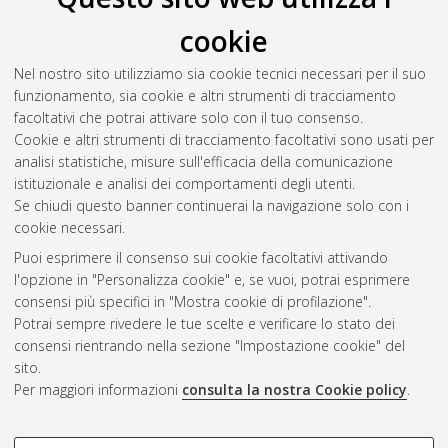
Il full-text non è disponibile per scelta dell'autore. (
Contatta
cookie
l'autore
)
Abstract
Nel nostro sito utilizziamo sia cookie tecnici necessari per il suo
funzionamento, sia cookie e altri strumenti di tracciamento
facoltativi che potrai attivare solo con il tuo consenso.
Altri metadati
Cookie e altri strumenti di tracciamento facoltativi sono usati per
analisi statistiche, misure sull'efficacia della comunicazione
Gestione del documento:
istituzionale e analisi dei comportamenti degli utenti.
Se chiudi questo banner continuerai la navigazione solo con i
cookie necessari.
Puoi esprimere il consenso sui cookie facoltativi attivando
Atom
l'opzione in "Personalizza cookie" e, se vuoi, potrai esprimere
Rss 1.0
consensi più specifici in "Mostra cookie di profilazione".
Potrai sempre rivedere le tue scelte e verificare lo stato dei
Rss 2.0
consensi rientrando nella sezione "Impostazione cookie" del
sito.
Per maggiori informazioni
consulta la nostra Cookie policy
.
AMS Laurea
Servizio implementato e gestito da
AlmaDL
Impostazioni Cookie
COOKIE DI PROFILAZIONE -