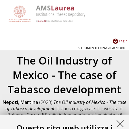
Login
STRUMENTI DI NAVIGAZIONE
The Oil Industry of
Mexico - The case of
Tabasco development
Nepoti, Martina
(2023)
The Oil Industry of Mexico - The case
of Tabasco development.
[Laurea magistrale], Università di
Bologna, Corso di Studio in
Ingegneria per l'ambiente e il
territorio [LM-DM270]
, Documento full-text non disponibile
Questo sito web utilizza i
Salva citazione
Condividi