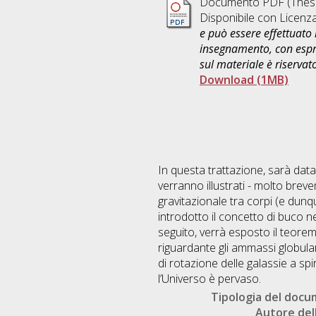
Documento PDF (Thesi
Disponibile con Licenz
e può essere effettuato 
insegnamento, con espre
sul materiale è riservat
Download (1MB)
In questa trattazione, sarà dat
verranno illustrati - molto breve
gravitazionale tra corpi (e dunq
introdotto il concetto di buco ner
seguito, verrà esposto il teorem
riguardante gli ammassi globulari,
di rotazione delle galassie a spi
l’Universo è pervaso.
Tipologia del doc
Autore dell