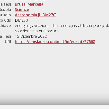
a tesi
Brusa, Marcella
Scuola
Scienze
studio
Astronomia [L-DM270]
o Cds
DM270
chiave
energia gravitazionale,buco nero,instabilità di jeans,ca
rotazione,materia oscura
a Tesi
15 Dicembre 2022
URI
https://amslaurea.unibo.it/id/eprint/27668