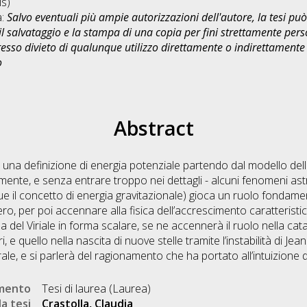
s)
a:
Salvo eventuali più ampie autorizzazioni dell'autore, la tesi p
il salvataggio e la stampa di una copia per fini strettamente person
sso divieto di qualunque utilizzo direttamente o indirettamente 
o
Abstract
a una definizione di energia potenziale partendo dal modello del
mente, e senza entrare troppo nei dettagli - alcuni fenomeni astro
ue il concetto di energia gravitazionale) gioca un ruolo fondamen
o, per poi accennare alla fisica dell’accrescimento caratteristica d
a del Viriale in forma scalare, se ne accennerà il ruolo nella ca
 e quello nella nascita di nuove stelle tramite l’instabilità di Jean
rale, e si parlerà del ragionamento che ha portato all’intuizione d
umento
Tesi di laurea (Laurea)
a tesi
Crastolla, Claudia