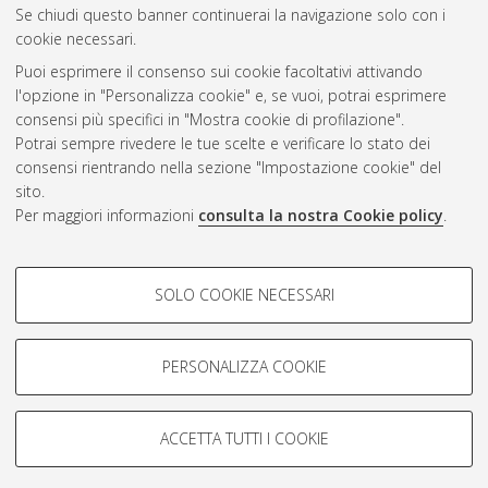
Se chiudi questo banner continuerai la navigazione solo con i
cookie necessari.
Puoi esprimere il consenso sui cookie facoltativi attivando
Atom
l'opzione in "Personalizza cookie" e, se vuoi, potrai esprimere
Rss 1.0
consensi più specifici in "Mostra cookie di profilazione".
Potrai sempre rivedere le tue scelte e verificare lo stato dei
Rss 2.0
consensi rientrando nella sezione "Impostazione cookie" del
sito.
Per maggiori informazioni
consulta la nostra Cookie policy
.
AMS Laurea
Servizio implementato e gestito da
AlmaDL
Impostazioni Cookie
COOKIE DI PROFILAZIONE -
SOLO COOKIE NECESSARI
Informativa sulla privacy
FACOLTATIVI
Condizioni d’uso del sito
Si tratta di cookie utilizzati per analizzare le caratteristiche della
navigazione degli utenti, creare profili in base al loro comportamento
PERSONALIZZA COOKIE
sul sito, per analisi di marketing.
Mostra cookie di profilazione
ACCETTA TUTTI I COOKIE
Google/Youtube Video
© ALMA MATER STUDIORUM - Università di Bologna, 2007-2026.
COOKIE TECNICI - NECESSARI
Facebook