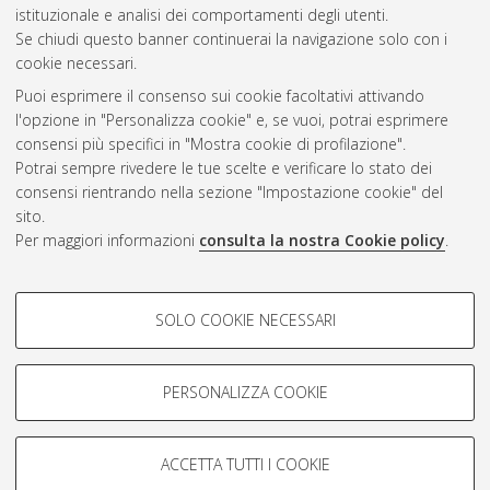
Gestione del documento:
istituzionale e analisi dei comportamenti degli utenti.
Se chiudi questo banner continuerai la navigazione solo con i
cookie necessari.
Puoi esprimere il consenso sui cookie facoltativi attivando
Atom
l'opzione in "Personalizza cookie" e, se vuoi, potrai esprimere
Rss 1.0
consensi più specifici in "Mostra cookie di profilazione".
Potrai sempre rivedere le tue scelte e verificare lo stato dei
Rss 2.0
consensi rientrando nella sezione "Impostazione cookie" del
sito.
Per maggiori informazioni
consulta la nostra Cookie policy
.
AMS Laurea
Servizio implementato e gestito da
AlmaDL
Impostazioni Cookie
COOKIE DI PROFILAZIONE -
SOLO COOKIE NECESSARI
Informativa sulla privacy
FACOLTATIVI
Condizioni d’uso del sito
Si tratta di cookie utilizzati per analizzare le caratteristiche della
navigazione degli utenti, creare profili in base al loro comportamento
PERSONALIZZA COOKIE
sul sito, per analisi di marketing.
Mostra cookie di profilazione
ACCETTA TUTTI I COOKIE
Google/Youtube Video
© ALMA MATER STUDIORUM - Università di Bologna, 2007-2026.