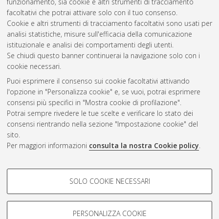
funzionamento, sia cookie e altri strumenti di tracciamento
facoltativi che potrai attivare solo con il tuo consenso.
Cookie e altri strumenti di tracciamento facoltativi sono usati per
analisi statistiche, misure sull'efficacia della comunicazione
Gestione del documento:
istituzionale e analisi dei comportamenti degli utenti.
Se chiudi questo banner continuerai la navigazione solo con i
cookie necessari.
Puoi esprimere il consenso sui cookie facoltativi attivando
Atom
l'opzione in "Personalizza cookie" e, se vuoi, potrai esprimere
Rss 1.0
consensi più specifici in "Mostra cookie di profilazione".
Potrai sempre rivedere le tue scelte e verificare lo stato dei
Rss 2.0
consensi rientrando nella sezione "Impostazione cookie" del
sito.
Per maggiori informazioni
consulta la nostra Cookie policy
.
AMS Laurea
Servizio implementato e gestito da
AlmaDL
Impostazioni Cookie
COOKIE DI PROFILAZIONE -
SOLO COOKIE NECESSARI
Informativa sulla privacy
FACOLTATIVI
Condizioni d’uso del sito
Si tratta di cookie utilizzati per analizzare le caratteristiche della
navigazione degli utenti, creare profili in base al loro comportamento
PERSONALIZZA COOKIE