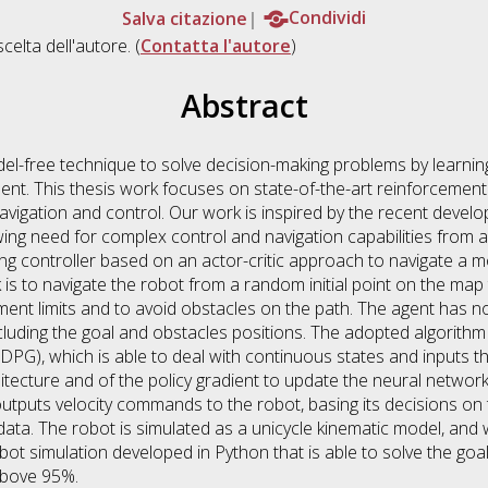
Salva citazione
Condividi
scelta dell'autore. (
Contatta l'autore
)
Abstract
el-free technique to solve decision-making problems by learning
nment. This thesis work focuses on state-of-the-art reinforcemen
navigation and control. Our work is inspired by the recent deve
wing need for complex control and navigation capabilities fro
 controller based on an actor-critic approach to navigate a mobi
s to navigate the robot from a random initial point on the map t
nment limits and to avoid obstacles on the path. The agent has no
ncluding the goal and obstacles positions. The adopted algorithm
DDPG), which is able to deal with continuous states and inputs t
hitecture and of the policy gradient to update the neural network
outputs velocity commands to the robot, basing its decisions on 
data. The robot is simulated as a unicycle kinematic model, an
bot simulation developed in Python that is able to solve the goa
above 95%.