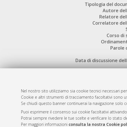
Tipologia del doc
Autore dell
Relatore dell
Correlatore dell
Corso di 
Ordinament
Parole 
Data di discussione dell
Nel nostro sito utilizziamo sia cookie tecnici necessari per
Cookie e altri strumenti di tracciamento facoltativi sono us
AMS Laure
Atom
Se chiudi questo banner continuerai la navigazione solo c
Servizio i
Rss 1.0
Puoi esprimere il consenso sui cookie facoltativi attivando
Impostazio
Potrai sempre rivedere le tue scelte e verificare lo stato 
Rss 2.0
Informativa
Per maggiori informazioni
consulta la nostra Cookie pol