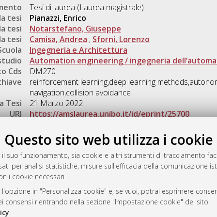
umento
Tesi di laurea (Laurea magistrale)
a tesi
Pianazzi, Enrico
a tesi
Notarstefano, Giuseppe
a tesi
Camisa, Andrea
;
Sforni, Lorenzo
Scuola
Ingegneria e Architettura
studio
Automation engineering / ingegneria dell’autom
o Cds
DM270
chiave
reinforcement learning,deep learning methods,autono
navigation,collision avoidance
a Tesi
21 Marzo 2022
URI
https://amslaurea.unibo.it/id/eprint/25700
Gestione del documento:
Questo sito web utilizza i cookie
 il suo funzionamento, sia cookie e altri strumenti di tracciamento faco
ati per analisi statistiche, misure sull'efficacia della comunicazione is
a
on i cookie necessari.
mplementato e gestito da
AlmaDL
 l'opzione in "Personalizza cookie" e, se vuoi, potrai esprimere consens
ni Cookie
dei consensi rientrando nella sezione "Impostazione cookie" del sito.
 sulla privacy
icy
.