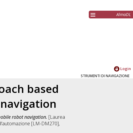
AlmaDL
Login
STRUMENTI DI NAVIGAZIONE
roach based
 navigation
obile robot navigation.
[Laurea
dell’automazione [LM-DM270]
,