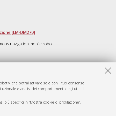
azione [LM-DM270]
mous navigation,mobile robot
ltativi che potrai attivare solo con il tuo consenso.
tituzionale e analisi dei comportamenti degli utenti.
i più specifici in "Mostra cookie di profilazione".