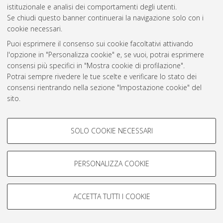
istituzionale e analisi dei comportamenti degli utenti.
Se chiudi questo banner continuerai la navigazione solo con i
Atom
cookie necessari.
Rss 1.0
Puoi esprimere il consenso sui cookie facoltativi attivando
l'opzione in "Personalizza cookie" e, se vuoi, potrai esprimere
Rss 2.0
consensi più specifici in "Mostra cookie di profilazione".
Potrai sempre rivedere le tue scelte e verificare lo stato dei
consensi rientrando nella sezione "Impostazione cookie" del
AMS Laurea
sito.
Servizio implementato e gestito da
AlmaDL
Per maggiori informazioni
consulta la nostra Cookie policy
.
Impostazioni Cookie
COOKIE DI PROFILAZIONE -
Informativa sulla privacy
SOLO COOKIE NECESSARI
FACOLTATIVI
Condizioni d’uso del sito
Si tratta di cookie utilizzati per analizzare le caratteristiche della
navigazione degli utenti, creare profili in base al loro comportamento
PERSONALIZZA COOKIE
sul sito, per analisi di marketing.
Mostra cookie di profilazione
ACCETTA TUTTI I COOKIE
© ALMA MATER STUDIORUM - Università di Bologna, 2007-2026.
Google/Youtube Video
COOKIE TECNICI - NECESSARI
Facebook