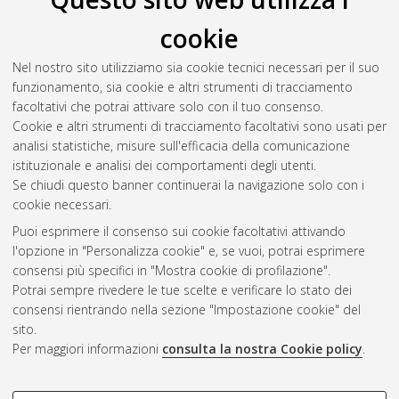
cookie
Nel nostro sito utilizziamo sia cookie tecnici necessari per il suo
funzionamento, sia cookie e altri strumenti di tracciamento
facoltativi che potrai attivare solo con il tuo consenso.
Cookie e altri strumenti di tracciamento facoltativi sono usati per
analisi statistiche, misure sull'efficacia della comunicazione
Gestione del documento:
istituzionale e analisi dei comportamenti degli utenti.
Se chiudi questo banner continuerai la navigazione solo con i
cookie necessari.
Puoi esprimere il consenso sui cookie facoltativi attivando
Atom
l'opzione in "Personalizza cookie" e, se vuoi, potrai esprimere
Rss 1.0
consensi più specifici in "Mostra cookie di profilazione".
Potrai sempre rivedere le tue scelte e verificare lo stato dei
Rss 2.0
consensi rientrando nella sezione "Impostazione cookie" del
sito.
Per maggiori informazioni
consulta la nostra Cookie policy
.
AMS Laurea
Servizio implementato e gestito da
AlmaDL
Impostazioni Cookie
COOKIE DI PROFILAZIONE -