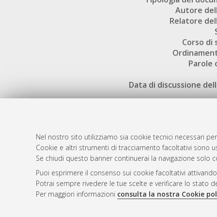
Autore dell
Relatore dell
Corso di 
Ordinament
Parole 
Data di discussione dell
Nel nostro sito utilizziamo sia cookie tecnici necessari per
Cookie e altri strumenti di tracciamento facoltativi sono us
AMS Laure
Atom
Se chiudi questo banner continuerai la navigazione solo c
Servizio i
Rss 1.0
Puoi esprimere il consenso sui cookie facoltativi attivando
Impostazio
Potrai sempre rivedere le tue scelte e verificare lo stato 
Rss 2.0
Informativa
Per maggiori informazioni
consulta la nostra Cookie pol
Condizioni 