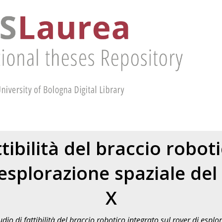
ttibilità del braccio robot
 esplorazione spaziale d
X
udio di fattibilità del braccio robotico integrato sul rover di esp