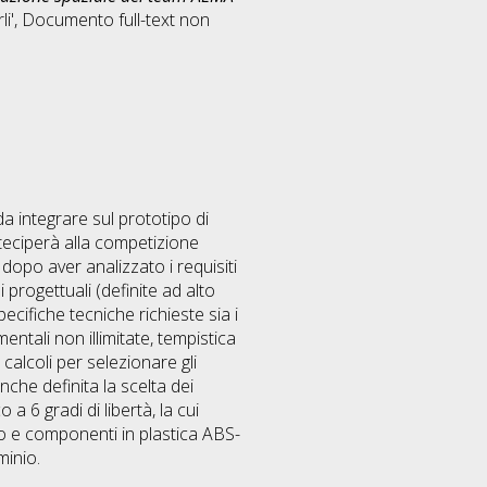
i'
, Documento full-text non
 da integrare sul prototipo di
teciperà alla competizione
dopo aver analizzato i requisiti
progettuali (definite ad alto
specifiche tecniche richieste sia i
mentali non illimitate, tempistica
 calcoli per selezionare gli
nche definita la scelta dei
a 6 gradi di libertà, la cui
nio e componenti in plastica ABS-
minio.