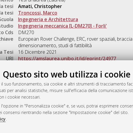
a tesi
Amati, Christopher
a tesi
Troncossi, Marco
Scuola
Ingegneria e Architettura
studio
Ingegneria meccanica [L-DM270] - Forli'
o Cds
DM270
chiave
European Rover Challenge, ERC, rover spaziali, braccia 
dimensionamento, studi di fattibilità
a Tesi
16 Dicembre 2021
URI
https://amslaurea.unibo.it/id/eprint/24977
Gestione del documento:
Questo sito web utilizza i cookie
 il suo funzionamento, sia cookie e altri strumenti di tracciamento faco
ati per analisi statistiche, misure sull'efficacia della comunicazione is
a
on i cookie necessari.
mplementato e gestito da
AlmaDL
 l'opzione in "Personalizza cookie" e, se vuoi, potrai esprimere consens
ni Cookie
dei consensi rientrando nella sezione "Impostazione cookie" del sito.
 sulla privacy
icy
.
d’uso del sito