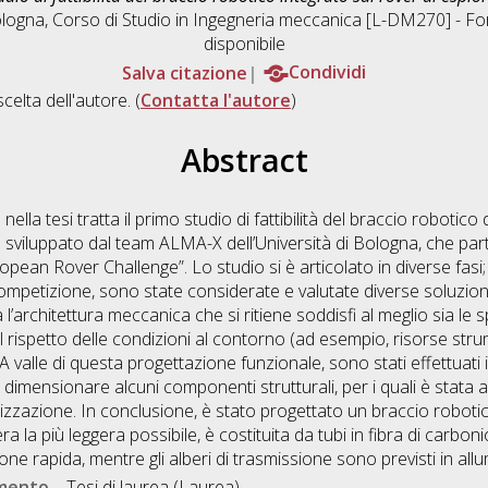
ologna, Corso di Studio in
Ingegneria meccanica [L-DM270] - Forl
disponibile
Salva citazione
Condividi
scelta dell'autore. (
Contatta l'autore
)
Abstract
nella tesi tratta il primo studio di fattibilità del braccio robotico
 sviluppato dal team ALMA-X dell’Università di Bologna, che par
ean Rover Challenge”. Lo studio si è articolato in diverse fasi; 
mpetizione, sono state considerate e valutate diverse soluzioni 
ata l’architettura meccanica che si ritiene soddisfi al meglio sia le 
a nel rispetto delle condizioni al contorno (ad esempio, risorse stru
A valle di questa progettazione funzionale, sono stati effettuati i
e dimensionare alcuni componenti strutturali, per i quali è stata a
alizzazione. In conclusione, è stato progettato un braccio robotico 
ra la più leggera possibile, è costituita da tubi in fibra di carbo
one rapida, mentre gli alberi di trasmissione sono previsti in allu
umento
Tesi di laurea (Laurea)