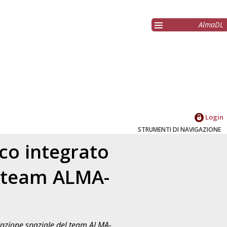
AlmaDL
Login
STRUMENTI DI NAVIGAZIONE
ico integrato
el team ALMA-
lorazione spaziale del team ALMA-